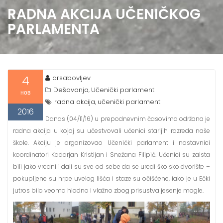
RADNA AKCIJA UČENIČKOG
PARLAMENTA
4
drsabovljev
Dešavanja
Učenički parlament
,
нов
radna akcija
učenički parlament
,
2016
Danas (04/11/16) u prepodnevnim časovima održana je
radna akcija u kojoj su učestvovali učenici starijih razreda naše
škole. Akciju je organizovao Učenički parlament i nastavnici
koordinatori Kadarjan Kristijan i Snežana Filipić. Učenici su zaista
bili jako vredni i dali su sve od sebe da se uredi školsko dvorište –
pokupljene su hrpe uvelog lišća i staze su očišćene, iako je u Ečki
jutros bilo veoma hladno i vlažno zbog prisustva jesenje magle.