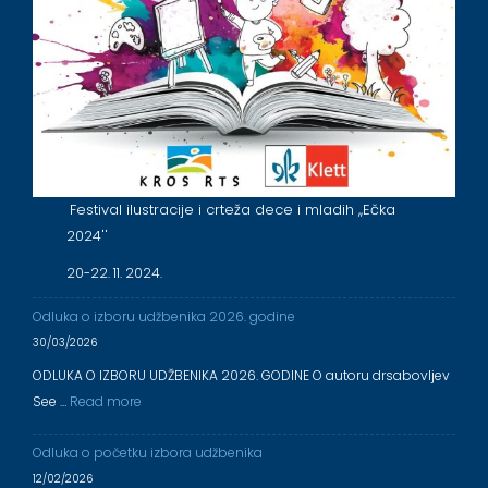
Festival ilustracije i crteža dece i mladih ,,Ečka
2024''
20-22. 11. 2024.
Odluka o izboru udžbenika 2026. godine
30/03/2026
ODLUKA O IZBORU UDŽBENIKA 2026. GODINE O autoru drsabovljev
See …
Read more
Odluka o početku izbora udžbenika
12/02/2026