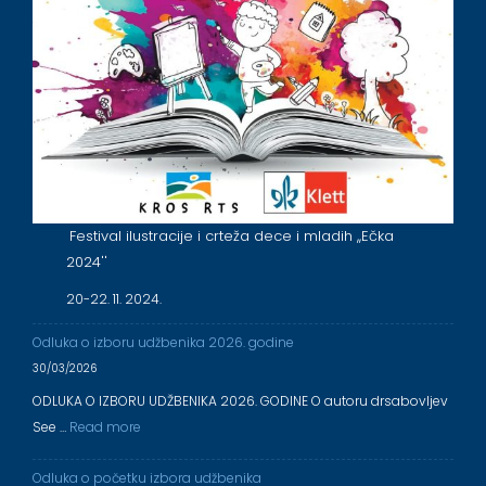
Festival ilustracije i crteža dece i mladih ,,Ečka
2024''
20-22. 11. 2024.
Odluka o izboru udžbenika 2026. godine
30/03/2026
ODLUKA O IZBORU UDŽBENIKA 2026. GODINE O autoru drsabovljev
See …
Read more
Odluka o početku izbora udžbenika