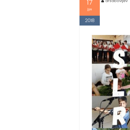
17
drsabovljev
јун
2018