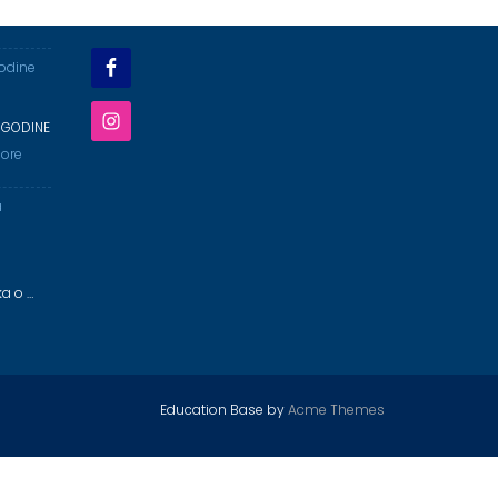
godine
 GODINE
ore
a
ka o …
Education Base by
Acme Themes