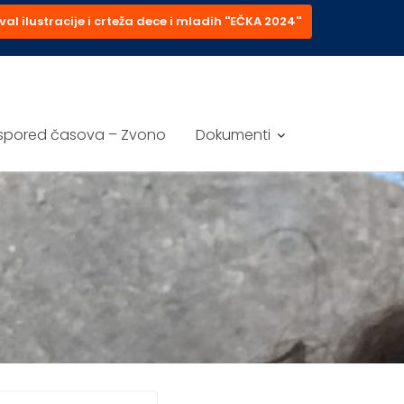
val ilustracije i crteža dece i mladih ''EČKA 2024''
spored časova – Zvono
Dokumenti