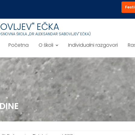
Festi
OVLJEV'' EČKA
OSNOVNA ŠKOLA ,,DR ALEKSANDAR SABOVLJEV'' EČKA)
Početna
O školi
Individualni razgovori
Ra
DINE