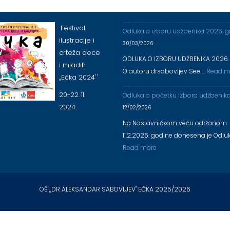
Festival
Odluka o izboru udžbenika 2026. 
ilustracije i
30/03/2026
crteža dece
ODLUKA O IZBORU UDŽBENIKA 2026.
i mladih
O autoru drsabovljev See …
Read m
,,Ečka 2024''
20-22. 11.
Odluka o početku izbora udžbenik
2024.
12/02/2026
Na Nastavničkom veću održanom
11.2.2026. godine donesena je Odlu
Read more
OŠ ,,DR ALEKSANDAR SABOVLJEV'' EČKA 2025/2026