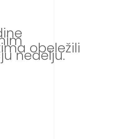
dine
snim
ima obeležili
u nedelju.