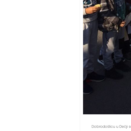
Dobrodošlicu u Dečji sa