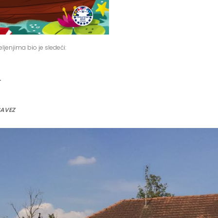
enjima bio je sledeći:
.
SAVEZ