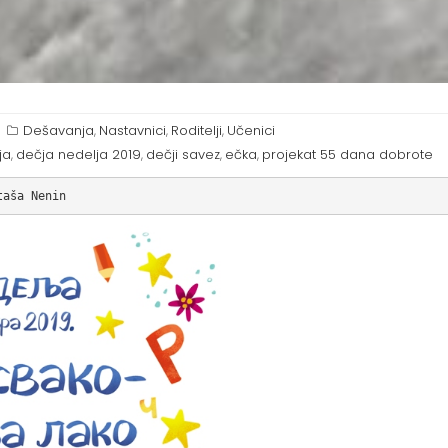
Dešavanja
Nastavnici
Roditelji
Učenici
,
,
,
ja
dečja nedelja 2019
dečji savez
ečka
projekat 55 dana dobrote
,
,
,
,
taša Nenin