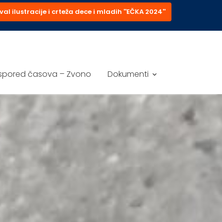
val ilustracije i crteža dece i mladih ''EČKA 2024''
spored časova – Zvono
Dokumenti