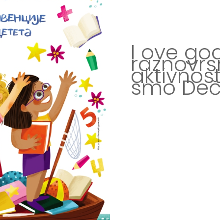
I ove go
raznovr
aktivnost
smo Dečj