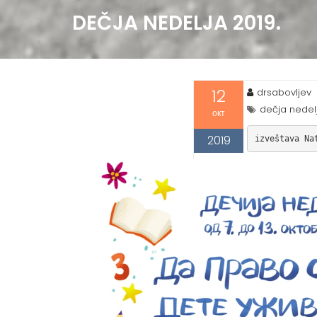
DEČJA NEDELJA 2019.
12
drsabovljev
dečja nedel
окт
2019
izveštava Na