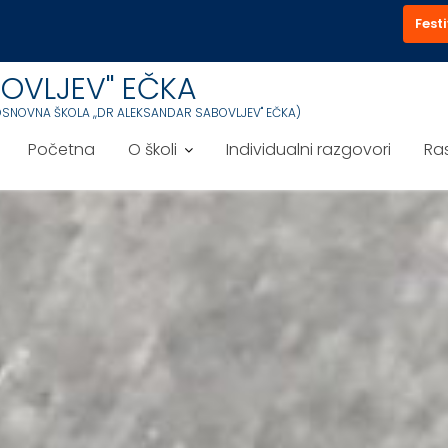
NOVO
Nastavna subota
Festi
OVLJEV'' EČKA
OSNOVNA ŠKOLA ,,DR ALEKSANDAR SABOVLJEV'' EČKA)
Početna
O školi
Individualni razgovori
Ra