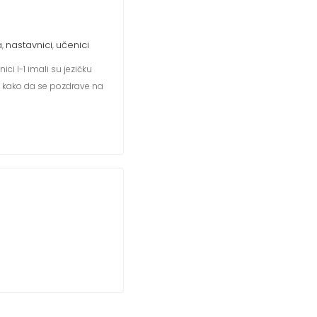
a
nastavnici
učenici
,
,
i I-1 imali su jezičku
li kako da se pozdrave na