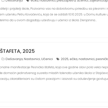
Dešavanja
ečka
nastavnici
pleszapetra
učenici
zajednozap
,
,
,
,
 roditelji i prijatelji škole, Pozivamo vas na dobrotvornu priredbu sa plesni
 učeniku Petru Kovačeviću, koja će se održati 10.10.2025. u Domu kulture u 
elimo da u ovom događaju učestvuju i učenici iz škola Zrenjanina…
 ŠTAFETA, 2025
Dešavanja
Nastavnici
Učenici
2025
ečka
nastavnici
pesničk
,
,
,
,
,
icionalne manifestacije Pesnička štafeta, koja ove godine slavi pola veka nep
ude domaćin jedinstvenog susreta mladih talenata učenika škola iz Stajićeva 
poeziju, okarakterisani su čistom poezijom i izazvali su oduševljenje gostuju