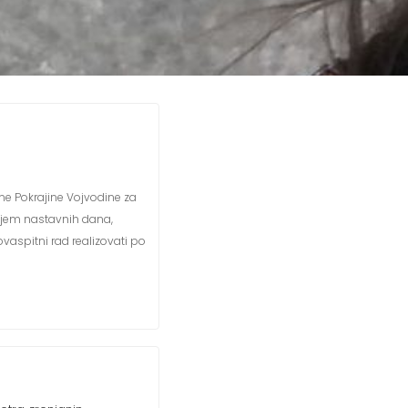
ne Pokrajine Vojvodine za
ojem nastavnih dana,
vaspitni rad realizovati po