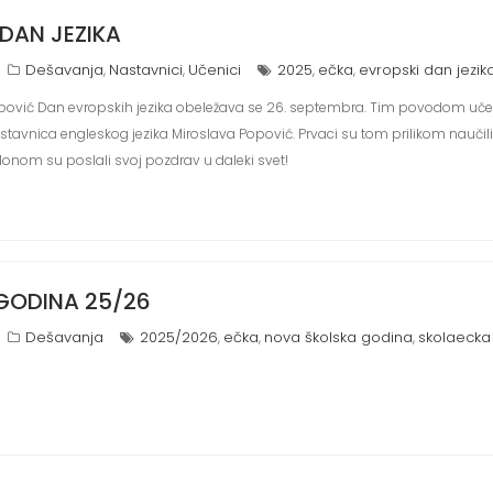
DAN JEZIKA
Dešavanja
Nastavnici
Učenici
2025
ečka
evropski dan jezik
,
,
,
,
Popović Dan evropskih jezika obeležava se 26. septembra. Tim povodom učenic
astavnica engleskog jezika Miroslava Popović. Prvaci su tom prilikom nauči
 balonom su poslali svoj pozdrav u daleki svet!
GODINA 25/26
Dešavanja
2025/2026
ečka
nova školska godina
skolaecka
,
,
,