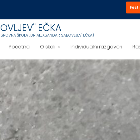
Festi
OVLJEV'' EČKA
OSNOVNA ŠKOLA ,,DR ALEKSANDAR SABOVLJEV'' EČKA)
Početna
O školi
Individualni razgovori
Ra