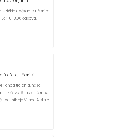
etra
zrenjanin
,
m i muzičkim tačkama učenika
Ečki u 18.00 časova.
a štafeta
učenici
,
rekidnog trajanja, naša
i Lukićeva. Stihovi učenika
će pesnikinje Vesne Aleksić.