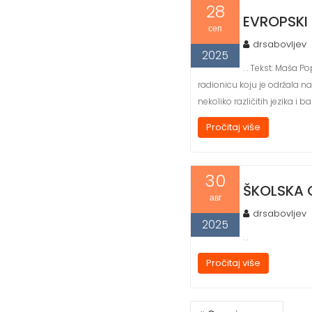
28
EVROPSKI 
сеп
drsabovljev
2025
. . Tekst: Maša 
radionicu koju je održala n
nekoliko različitih jezika i
Pročitaj više
30
ŠKOLSKA 
авг
drsabovljev
2025
. .
Pročitaj više
КРЕТАЊЕ