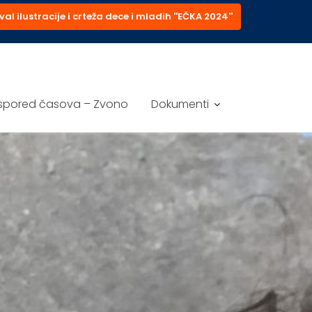
val ilustracije i crteža dece i mladih ''EČKA 2024''
spored časova – Zvono
Dokumenti