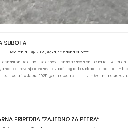
A SUBOTA
Dešavanja
2025
ečka
nastavna subota
,
,
ku o školskom kalendaru za osnovne škole sa sedištem na teritoriji Autonom
, a radi realizovanja obrazovno-vaspitnog rada u skladu sa potrebnim br
 to, subota 11. oktobra 2025. godine, kada će se u svim školama, obrazovno
RNA PRIREDBA ”ZAJEDNO ZA PETRA”