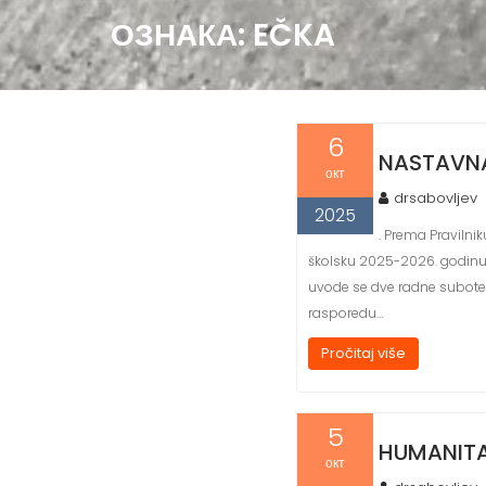
ОЗНАКА:
EČKA
6
NASTAVN
окт
drsabovljev
2025
. Prema Pravilni
školsku 2025-2026. godinu
uvode se dve radne subote i
rasporedu…
Pročitaj više
5
HUMANITA
окт