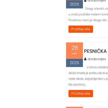
drsabovljev
2025
. Dragi učenici,
u znak podrške našem bivšem
Posebno nam je drago što ž
Pročitaj više
28
PESNIČKA
сеп
drsabovljev
2025
. . U okviru trad
škola imala je priliku da b
naše škole, zaljubljenika u 
Na završnoj…
Pročitaj više