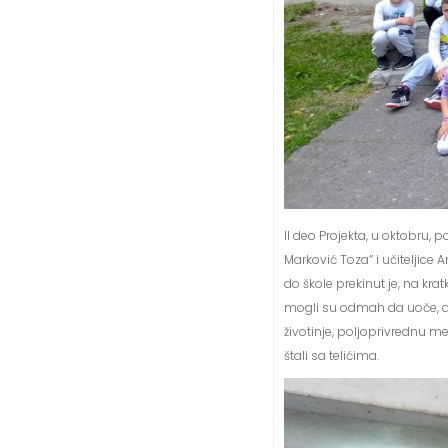
II deo Projekta, u oktobru,
Marković Toza“ i učiteljice
do škole prekinut je, na kra
mogli su odmah da uoče, al
životinje, poljoprivrednu me
štali sa telićima.