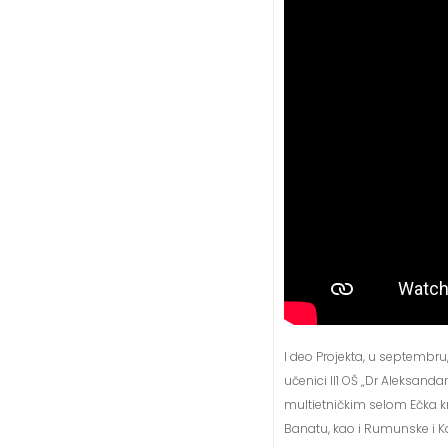
I deo Projekta, u septembr
učenici II1 OŠ „Dr Aleksand
multietničkim selom Ečka kr
Banatu, kao i Rumunske i Kat