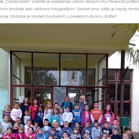
de „Carska bara“. Usledilo je pešačenje uskom stazom kroz Rezervat, prateći
ma životinja, kao i dobrom fotografijom. Saznali smo zašto je čaplja simbol 
svinje. Obilazak je završen boravkom u prelepom dvorcu „Kaštel“.