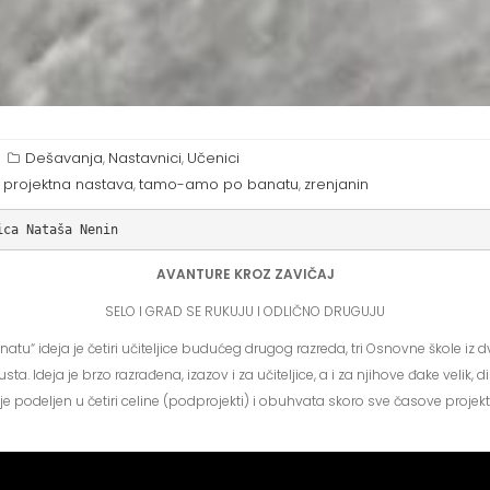
Dešavanja
Nastavnici
Učenici
,
,
projektna nastava
tamo-amo po banatu
zrenjanin
,
,
,
ica Nataša Nenin
AVANTURE KROZ ZAVIČAJ
SELO I GRAD SE RUKUJU I ODLIČNO DRUGUJU
u“ ideja je četiri učiteljice budućeg drugog razreda, tri Osnovne škole iz d
a. Ideja je brzo razrađena, izazov i za učiteljice, a i za njihove đake velik, 
je podeljen u četiri celine (podprojekti) i obuhvata skoro sve časove proje