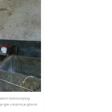
 radom Dobrovoljnog
ije igre u kojima je glavna