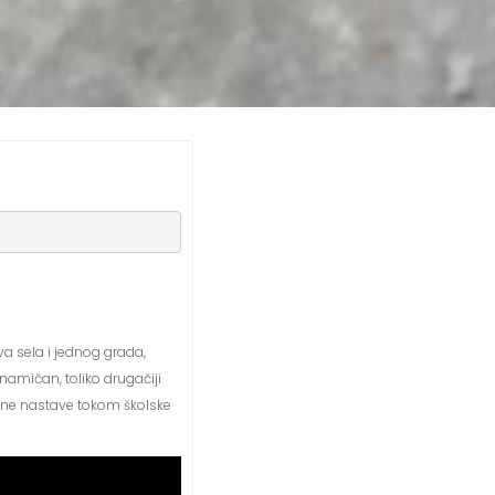
va sela i jednog grada,
dinamičan, toliko drugačiji
ktne nastave tokom školske