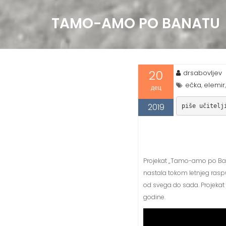
TAMO-AMO PO BANATU
20
drsabovljev
ečka
elemir
,
дец
2019
piše učitelj
Projekat „Tamo-amo po Banat
nastala tokom letnjeg raspust
od svega do sada. Projekat 
godine.