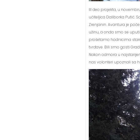
III deo projekta, u novembru
učiteljica Daliborka Putić. 
Zrenjanin. Avantura je poče
užinu, a onda smo se uputil
prošetamo hodnicima staro
tvrđave. Bili smo gosti Gra
Nakon odmora u najstarijem 
nas volonteri upoznali sa