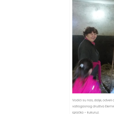
Vodiči su nas, dalje, odve
vatrogasnog društva Elemir, 
igračka – kukuruz.