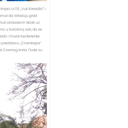
njaci iz OŠ „Vuk Karadžić“ i
enuli da istražuju grad
inuli obilaskom škole uz
mo u baroknoj sali, da se
ida i mural bečkerečke
li predstavu „Crvenkapa“.
di Crvenog krsta. Ovde su