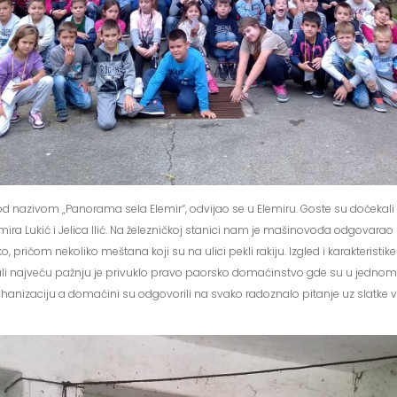
 pod nazivom „Panorama sela Elemir“, odvijao se u Elemiru. Goste su dočekali 
 Amira Lukić i Jelica Ilić. Na železničkoj stanici nam je mašinovođa odgovara
tko, pričom nekoliko meštana koji su na ulici pekli rakiju. Izgled i karakteris
i najveću pažnju je privuklo pravo paorsko domaćinstvo gde su u jednom 
hanizaciju a domaćini su odgovorili na svako radoznalo pitanje uz slatke vani