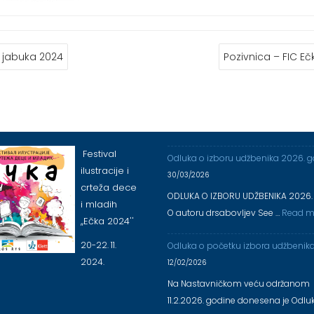
АЊЕ
 jabuka 2024
Pozivnica – FIC Eč
КА
Festival
Odluka o izboru udžbenika 2026. 
ilustracije i
30/03/2026
crteža dece
ODLUKA O IZBORU UDŽBENIKA 2026.
i mladih
O autoru drsabovljev See …
Read m
,,Ečka 2024''
20-22. 11.
Odluka o početku izbora udžbenik
2024.
12/02/2026
Na Nastavničkom veću održanom
11.2.2026. godine donesena je Odlu