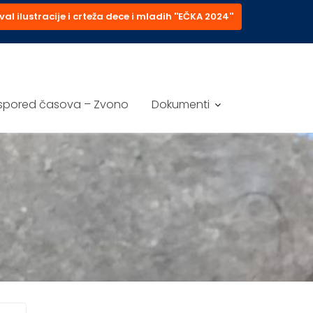
val ilustracije i crteža dece i mladih ''EČKA 2024''
spored časova – Zvono
Dokumenti