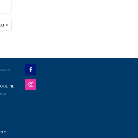
ka
godine
 GODINE
ore
a
ka o …