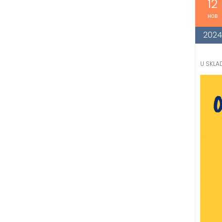
12
нов
202
U SKLA