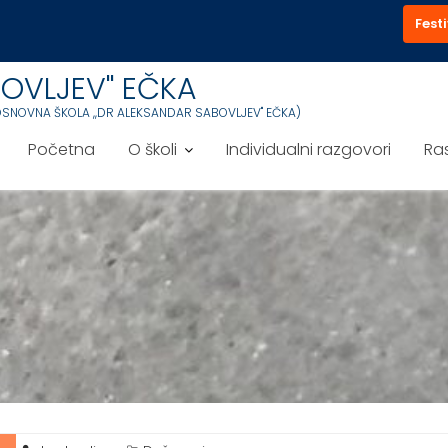
Festi
OVLJEV'' EČKA
OSNOVNA ŠKOLA ,,DR ALEKSANDAR SABOVLJEV'' EČKA)
Početna
O školi
Individualni razgovori
Ra