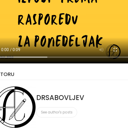
UTORU
DRSABOVLJEV
See author's posts