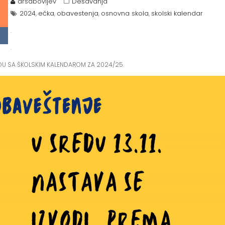
drsabovljev
Dešavanja
2024
ečka
obavestenja
osnovna skola
skolski kalendar
,
,
,
,
.
4
.
DU SA ŠKOLSKIM KALENDAROM ZA 2024/25.