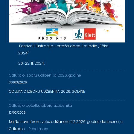
Festival ilustracije i crteža dece i mladih ,,Ečka
2024''
20-22. 11. 2024.
Odluka o izboru udžbenika 2026. godine
30/03/2026
ODLUKA O IZBORU UDŽBENIKA 2026. GODINE
Odluka o početku izbora udžbenika
12/02/2026
Na Nastavničkom veću održanom 11.2.2026. godine donesena je
Odluka o …
Read more