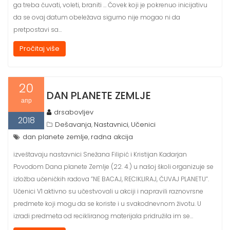
ga treba čuvati, voleti, braniti … Čovek koji je pokrenuo inicijativu
da se ovaj datum obeležava sigurno nije mogao ni da
pretpostavi sa…
Pročitaj više
20
DAN PLANETE ZEMLJE
апр
drsabovljev
2018
Dešavanja
Nastavnici
Učenici
,
,
dan planete zemlje
radna akcija
,
izveštavaju nastavnici Snežana Filipić i Kristijan Kadarjan
Povodom Dana planete Zemlje (22. 4.) u našoj školi organizuje se
izložba učeničkih radova ”NE BACAJ, RECIKLIRAJ, ČUVAJ PLANETU”.
Učenici V1 aktivno su učestvovali u akciji i napravili raznovrsne
predmete koji mogu da se koriste i u svakodnevnom životu. U
izradi predmeta od recikliranog materijala pridružila im se…