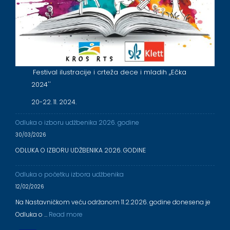
Festival ilustracije i crteža dece i mladih ,,Ečka
2024''
20-22. 11. 2024.
Odluka o izboru udžbenika 2026. godine
30/03/2026
ODLUKA O IZBORU UDŽBENIKA 2026. GODINE
Odluka o početku izbora udžbenika
12/02/2026
Na Nastavničkom veću održanom 11.2.2026. godine donesena je
Odluka o …
Read more