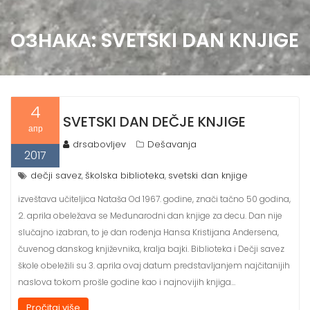
ОЗНАКА:
SVETSKI DAN KNJIGE
4
SVETSKI DAN DEČJE KNJIGE
апр
drsabovljev
Dešavanja
2017
dečji savez
školska biblioteka
svetski dan knjige
,
,
izveštava učiteljica Nataša Od 1967. godine, znači tačno 50 godina,
2. aprila obeležava se Međunarodni dan knjige za decu. Dan nije
slučajno izabran, to je dan rođenja Hansa Kristijana Andersena,
čuvenog danskog književnika, kralja bajki. Biblioteka i Dečji savez
škole obeležili su 3. aprila ovaj datum predstavljanjem najčitanijih
naslova tokom prošle godine kao i najnovijih knjiga…
Pročitaj više