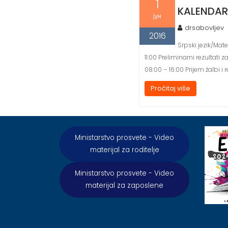
1
KALENDAR 
јун
drsabovljev
2016
Srpski jezik/Mater
11:00 Preliminarni rezultati 
08:00 – 16:00 Prijem žalbi 
Pročitaj više
Ministarstvo prosvete - Video
materijal za roditelje
Ministarstvo prosvete - Video
materijal za zaposlene