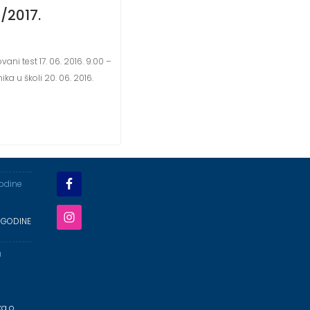
/2017.
vani test 17. 06. 2016. 9:00 –
ika u školi 20. 06. 2016.
godine
 GODINE
a
ka o …