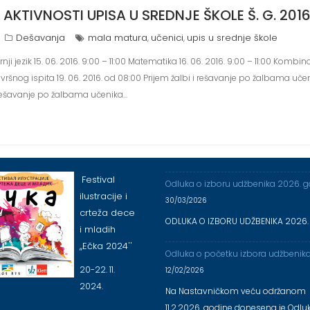
AKTIVNOSTI UPISA U SREDNJE ŠKOLE Š. G. 2016
Dešavanja
mala matura
učenici
upis u srednje škole
,
,
nji jezik 15. 06. 2016. 9:00 – 11:00 Matematika 16. 06. 2016. 9:00 – 11:00 Kombino
završnog ispita 19. 06. 2016. od 08:00 Prijem žalbi i rešavanje po žalbama učen
i rešavanje po žalbama učenika…
Festival
Odluka o izboru udžbenika 2026. 
ilustracije i
30/03/2026
crteža dece
ODLUKA O IZBORU UDŽBENIKA 2026.
i mladih
,,Ečka 2024''
Odluka o početku izbora udžbenik
20-22. 11.
12/02/2026
2024.
Na Nastavničkom veću održanom
11.2.2026. godine donesena je Odlu