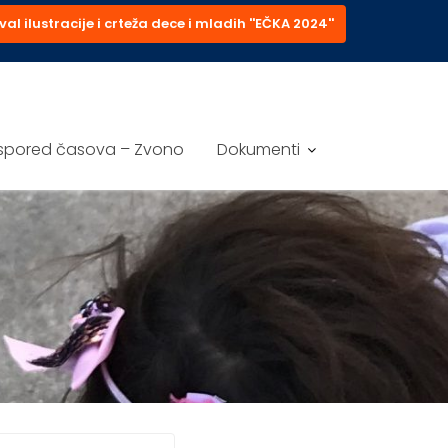
val ilustracije i crteža dece i mladih ''EČKA 2024''
spored časova – Zvono
Dokumenti