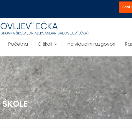
Festi
OVLJEV'' EČKA
OSNOVNA ŠKOLA ,,DR ALEKSANDAR SABOVLJEV'' EČKA)
Početna
O školi
Individualni razgovori
Ra
E ŠKOLE