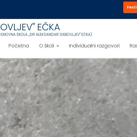
Festi
OVLJEV'' EČKA
OSNOVNA ŠKOLA ,,DR ALEKSANDAR SABOVLJEV'' EČKA)
Početna
O školi
Individualni razgovori
Ra