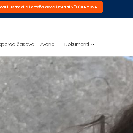
val ilustracije i crteža dece i mladih ''EČKA 2024''
spored časova – Zvono
Dokumenti