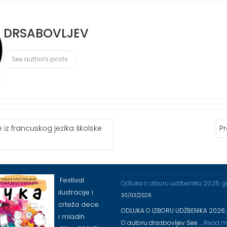
DRSABOVLJEV
See author's posts
 iz francuskog jezika školske
Pr
Festival
Odluka o izboru udžbenika 2026. 
ilustracije i
30/03/2026
crteža dece
ODLUKA O IZBORU UDŽBENIKA 2026.
i mladih
O autoru drsabovljev See …
Read m