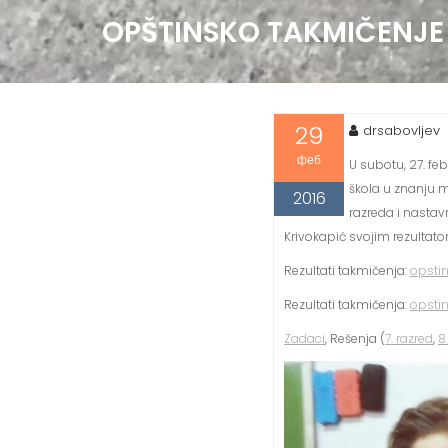
OPŠTINSKO TAKMIČENJE 
29
drsabovljev
феб
U subotu, 27. fe
škola u znanju ma
2016
razreda i nastav
Krivokapić svojim rezultat
Rezultati takmičenja:
opsti
Rezultati takmičenja:
opsti
Zadaci
, Rešenja (
7. razred
,
8