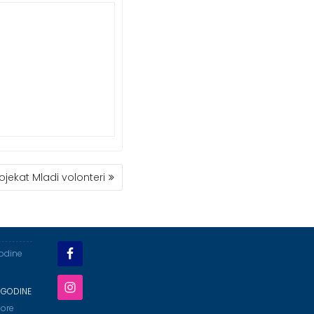
ojekat Mladi volonteri
godine
 GODINE
ore