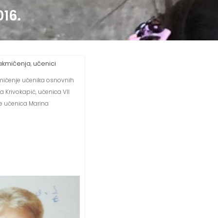
16.
akmičenja
učenici
,
akmičenje učenika osnovnih
a Krivokapić, učenica VII
 je učenica Marina