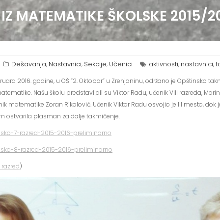
IZ MATEMATIKE ŠKOLSKE 2015/20
Dešavanja
Nastavnici
Sekcije
Učenici
aktivnosti
nastavnici
t
,
,
,
,
,
bruara 2016. godine, u OŠ ”2. Oktobar” u Zrenjaninu, održano je Opštinsko t
tematike. Našu školu predstavljali su Viktor Radu, učenik VIII razreda, Marin
nik matematike Zoran Rikalović. Učenik Viktor Radu osvojio je III mesto, dok
om ostvarila plasman za dalje takmičenje.
nsko-7-razred-2015-2016-preliminarno
nsko-8-razred-2015-2016-preliminarno
. razred
)