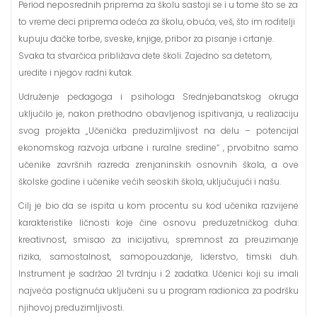
Period neposrednih priprema za školu sastoji se i u tome što se za
to vreme deci priprema odeća za školu, obuća, veš, što im roditelji
kupuju đačke torbe, sveske, knjige, pribor za pisanje i crtanje.
Svaka ta stvarčica približava dete školi. Zajedno sa detetom,
uredite i njegov radni kutak.
Udruženje pedagoga i psihologa Srednjebanatskog okruga
uključilo je, nakon prethodno obavljenog ispitivanja, u realizaciju
svog projekta „Učenička preduzimljivost na delu – potencijal
ekonomskog razvoja urbane i ruralne sredine“ , prvobitno samo
učenike završnih razreda zrenjaninskih osnovnih škola, a ove
školske godine i učenike većih seoskih škola, uključujući i našu.
Cilj je bio da se ispita u kom procentu su kod učenika razvijene
karakteristike ličnosti koje čine osnovu preduzetničkog duha:
kreativnost, smisao za inicijativu, spremnost za preuzimanje
rizika, samostalnost, samopouzdanje, liderstvo, timski duh.
Instrument je sadržao 21 tvrdnju i 2 zadatka. Učenici koji su imali
najveća postignuća uključeni su u program radionica za podršku
njihovoj preduzimljivosti.