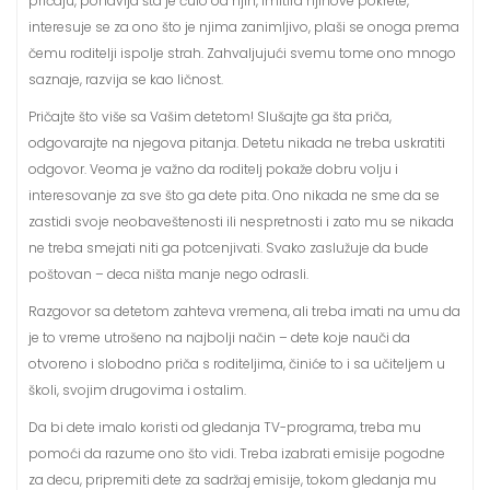
pričaju, ponavlja šta je čulo od njih, imitira njihove pokrete,
interesuje se za ono što je njima zanimljivo, plaši se onoga prema
čemu roditelji ispolje strah. Zahvaljujući svemu tome ono mnogo
saznaje, razvija se kao ličnost.
Pričajte što više sa Vašim detetom! Slušajte ga šta priča,
odgovarajte na njegova pitanja. Detetu nikada ne treba uskratiti
odgovor. Veoma je važno da roditelj pokaže dobru volju i
interesovanje za sve što ga dete pita. Ono nikada ne sme da se
zastidi svoje neobaveštenosti ili nespretnosti i zato mu se nikada
ne treba smejati niti ga potcenjivati. Svako zaslužuje da bude
poštovan – deca ništa manje nego odrasli.
Razgovor sa detetom zahteva vremena, ali treba imati na umu da
je to vreme utrošeno na najbolji način – dete koje nauči da
otvoreno i slobodno priča s roditeljima, činiće to i sa učiteljem u
školi, svojim drugovima i ostalim.
Da bi dete imalo koristi od gledanja TV-programa, treba mu
pomoći da razume ono što vidi. Treba izabrati emisije pogodne
za decu, pripremiti dete za sadržaj emisije, tokom gledanja mu