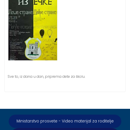
Sve to, iz dana u dan, priprema dete za školu.
Ministarstvo prosvete - Video materijal za roditelje