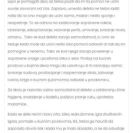
Lepo je pomagati deci, ali treba paziti da im ta pomoć ne učini
suviše zavisnim od Vas. Zapravo, umesto deteta ne treba raditi
ništa što bi ono moglo da učini samo, makar i nešto sporije i
nespretnije. To se odnosi na razlikovanje sopstvene odeće,
oblačenje, zakopčavanje, vezivanje pertli, umivanje, brisanje nosa,
ishranu… Tako se kod deteta razvija samostalnost, a i ono se
raduje kada može da učini nešto bez pomoći odraslih ili čak da im
pomogne u nečemu. Tako se kod njega razvija poverenje u
sopstvene snage i pozitivna slika o sebi. Postoji niz kućnih
poslova u kojima deca mogu da učestvuju ili ih obavljaju sama:
brisanje sudova, postavljanje i raspremanje stola, zalivanje
cveća, briga o kućnim ljubimcima, odlazak u prodavnicu…
Za školu je naročito važna samostalnost deteta u održavanju lične
higijene, snalaženje u toaletu, pažljivo pranje ruku, upotreba
maramice…
Kada se dete nečim bavi, crta, slika, ređa domine, igra društvenih
igara, pomaže u kućnim poslovima, itd., treba ga naučiti da
započeto dovrši čak i kada mu je malo dosadilo, a ne da odustaje