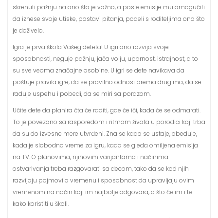
skrenuti pažnju na ono što je važno, a posle emisije mu omogućiti
da iznese svoje utiske, postavi pitanja, podeli s roditeljima ono što
je doživelo.
Igra je prva škola Vašeg deteta! U igri ono razvija svoje
sposobnosti, neguje pažnju, jača volju, upornost, istrajnost, a to
su sve veoma značajne osobine. U igri se dete navikava da
poštuje pravila igre, da se pravilno odnosi prema drugima, da se
raduje uspehu i pobedi, da se miri sa porazom.
Učite dete da planira čta će raditi, gde će ići, kada će se odmarati.
To je povezano sa rasporedom i ritmom života u porodici koji trba
da su do izvesne mere utvrđeni. Zna se kada se ustaje, obeduje,
kada je slobodno vreme za igru, kada se gleda omiljena emisija
na TV. O planovima, njihovim varijantama i načinima
ostvarivanja treba razgovarati sa decom, tako da se kod njih
razvijaju pojmovi o vremenu i sposobnost da upravljaju ovim
vremenom na način koji im najbolje odgovara, a što će im i te
kako koristiti u školi.