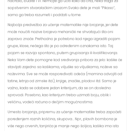
nacrtalo, budite i Vi. Nemojte ga učiti kako da crta, neka traga za
sopstvenim stvaralačkim izrazom.Svako dete je mali “Pikaso“,
samo ga treba razumeti i podržati u tome.
Najbolja predvežba za učenje matematike nije brojanje, jer dete
može naučiti nazive brojeva mehanički ne shvatajući šta oni
zapravo znače. Prethodno je potrebno kod njega izgraditi pojam
grupe, klase, nečega što je po određenim oznakama isto. Taj
pojam se razvija spontano, putem grupisanja ili kvalifikovanja.
Neka Vam dete pomogne kod sređivanja pribora za jelo: kašike će
stavljati zajedno sa kašikama, viljuške sa viljuškama, noževe sa
noževima. Sve se može raspoređivati: odeća (mamina odvojiti od
tatine, letnja od zimske itd.), knjige, značke, plodovi itd. Samo je
važno, kada se odabere jedan kriterijum, da se on dosledno
sprovodi. Posebno, kao kriterijum treba uzimati boju, oblik i
veličinu, vodeći računa o dečjim mogućnostima.
Umesto brojanja, pripremu za učenje matematike treba započeti
poređenjem raznih količina, skupova… Npr., plavih bombona je
više nego crvenih, tanjirića je manje nego šoljica, kašika ima isto