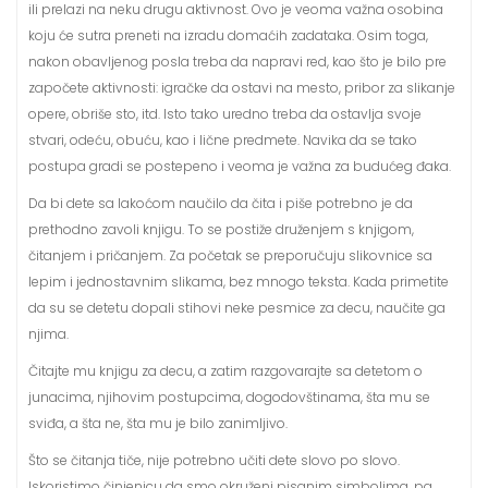
ili prelazi na neku drugu aktivnost. Ovo je veoma važna osobina
koju će sutra preneti na izradu domaćih zadataka. Osim toga,
nakon obavljenog posla treba da napravi red, kao što je bilo pre
započete aktivnosti: igračke da ostavi na mesto, pribor za slikanje
opere, obriše sto, itd. Isto tako uredno treba da ostavlja svoje
stvari, odeću, obuću, kao i lične predmete. Navika da se tako
postupa gradi se postepeno i veoma je važna za budućeg đaka.
Da bi dete sa lakoćom naučilo da čita i piše potrebno je da
prethodno zavoli knjigu. To se postiže druženjem s knjigom,
čitanjem i pričanjem. Za početak se preporučuju slikovnice sa
lepim i jednostavnim slikama, bez mnogo teksta. Kada primetite
da su se detetu dopali stihovi neke pesmice za decu, naučite ga
njima.
Čitajte mu knjigu za decu, a zatim razgovarajte sa detetom o
junacima, njihovim postupcima, dogodovštinama, šta mu se
sviđa, a šta ne, šta mu je bilo zanimljivo.
Što se čitanja tiče, nije potrebno učiti dete slovo po slovo.
Iskoristimo činjenicu da smo okruženi pisanim simbolima, pa