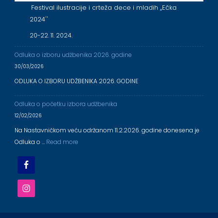
Festival ilustracije i crteža dece i mladih ,,Ečka
2024''
20-22. 11. 2024.
Odluka o izboru udžbenika 2026. godine
30/03/2026
ODLUKA O IZBORU UDŽBENIKA 2026. GODINE
Odluka o početku izbora udžbenika
12/02/2026
Na Nastavničkom veću održanom 11.2.2026. godine donesena je
Odluka o …
Read more