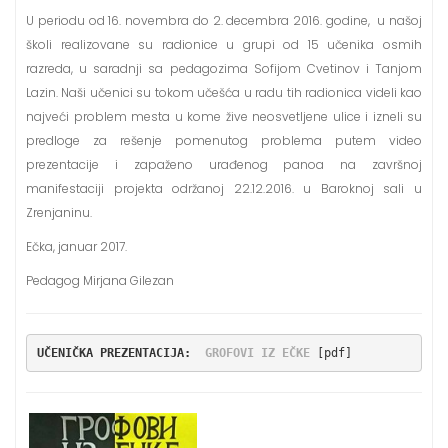
U periodu od 16. novembra do 2. decembra 2016. godine, u našoj
školi realizovane su radionice u grupi od 15 učenika osmih
razreda, u saradnji sa pedagozima Sofijom Cvetinov i Tanjom
Lazin. Naši učenici su tokom učešća u radu tih radionica videli kao
najveći problem mesta u kome žive neosvetljene ulice i izneli su
predloge za rešenje pomenutog problema putem video
prezentacije i zapaženo urađenog panoa na završnoj
manifestaciji projekta održanoj 22.12.2016. u Baroknoj sali u
Zrenjaninu.
Ečka, januar 2017.
Pedagog Mirjana Gilezan
UČENIČKA PREZENTACIJA:
GROFOVI IZ EČKE
 [pdf]