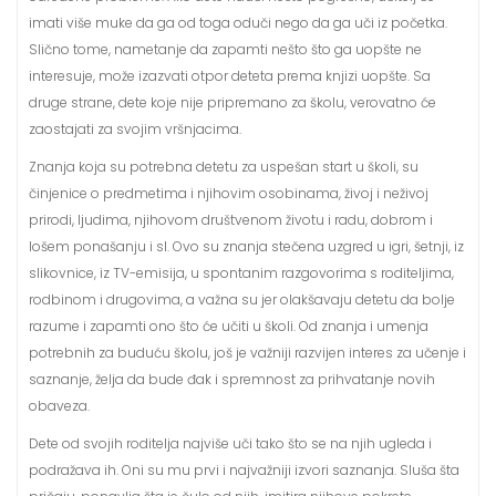
imati više muke da ga od toga oduči nego da ga uči iz početka.
Slično tome, nametanje da zapamti nešto što ga uopšte ne
interesuje, može izazvati otpor deteta prema knjizi uopšte. Sa
druge strane, dete koje nije pripremano za školu, verovatno će
zaostajati za svojim vršnjacima.
Znanja koja su potrebna detetu za uspešan start u školi, su
činjenice o predmetima i njihovim osobinama, živoj i neživoj
prirodi, ljudima, njihovom društvenom životu i radu, dobrom i
lošem ponašanju i sl. Ovo su znanja stečena uzgred u igri, šetnji, iz
slikovnice, iz TV-emisija, u spontanim razgovorima s roditeljima,
rodbinom i drugovima, a važna su jer olakšavaju detetu da bolje
razume i zapamti ono što će učiti u školi. Od znanja i umenja
potrebnih za buduću školu, još je važniji razvijen interes za učenje i
saznanje, želja da bude đak i spremnost za prihvatanje novih
obaveza.
Dete od svojih roditelja najviše uči tako što se na njih ugleda i
podražava ih. Oni su mu prvi i najvažniji izvori saznanja. Sluša šta