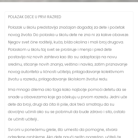
POLAZAK DECE U PRVI RAZRED
Polazak u školu predstavlja značajan događaj za dete i početak
novog života. Do polaska u školu dete ne zna ni za kakve obaveze.
Njegov svet čine roditelji, kuća, bliža okolina i mali broj drugova.
Polaskom u školu taj svet se proširuje i menja i pred dete
postavlja niz novih zahteva kao što su: adaptacija na novu
sredinu, sticanje novih znanja, veština i navika, zatim priznavanje
novog autoriteta u ličnosti učitelja, prilagođavanje kolektivnom
životu u razredu, prilagođavanje školskom životui redu.
Ima mnogo dilema oko toga kako najbolje pomoći detetu da se
snađe u obavezama koje ga očekuju u prvom razredu. Jedni uče
dete da broji, drugi da čita ili piše, dok treći smatraju da su
dovoljno učinili ako su se pobrinuli da bude zdravo i sito, ostalo
će učiniti učitelji…
Svi oni u ponečemu greše, što umesto da pomogne, stvara
određene probleme. Ako dete nauči nešto pogrešno, učitelj će