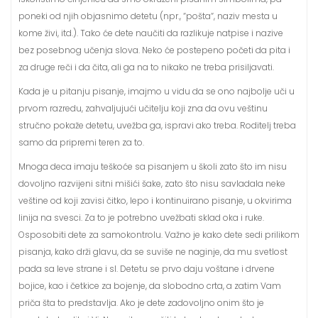
poneki od njih objasnimo detetu (npr., “pošta“, naziv mesta u
kome živi, itd.). Tako će dete naučiti da razlikuje natpise i nazive
bez posebnog učenja slova. Neko će postepeno početi da pita i
za druge reči i da čita, ali ga na to nikako ne treba prisiljavati.
Kada je u pitanju pisanje, imajmo u vidu da se ono najbolje uči u
prvom razredu, zahvaljujući učitelju koji zna da ovu veštinu
stručno pokaže detetu, uvežba ga, ispravi ako treba. Roditelj treba
samo da pripremi teren za to.
Mnoga deca imaju teškoće sa pisanjem u školi zato što im nisu
dovoljno razvijeni sitni mišići šake, zato što nisu savladala neke
veštine od koji zavisi čitko, lepo i kontinuirano pisanje, u okvirima
linija na svesci. Za to je potrebno uvežbati sklad oka i ruke.
Osposobiti dete za samokontrolu. Važno je kako dete sedi prilikom
pisanja, kako drži glavu, da se suviše ne naginje, da mu svetlost
pada sa leve strane i sl. Detetu se prvo daju voštane i drvene
bojice, kao i četkice za bojenje, da slobodno crta, a zatim Vam
priča šta to predstavlja. Ako je dete zadovoljno onim što je