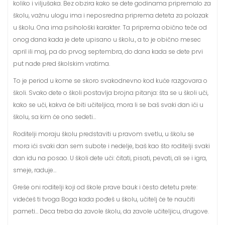
koliko i viljušaka. Bez obzira kako se dete godinama pripremalo za
školu, važnu ulogu ima i neposredna priprema deteta za polazak
u školu. Ona ima psihološki karakter. Ta priprema obično teče od
onog dana kada je dete upisano u školu., a to je obično mesec
april ili maj, pa do prvog septembra, do dana kada se dete prvi
put nađe pred školskim vratima.
To je period u kome se skoro svakodnevno kod kuće razgovara o
školi. Svako dete o školi postavlja brojna pitanja: šta se u školi uči,
kako se uči, kakva će biti učiteljica, mora li se baš svaki dan ići u
školu, sa kim će ono sedeti…
Roditelji moraju školu predstaviti u pravom svetlu, u školu se
mora ići svaki dan sem subote i nedelje, baš kao što roditelji svaki
dan idu na posao. U školi dete uči: čitati, pisati, pevati, ali se i igra,
smeje, raduje…
Greše oni roditelji koji od škole prave bauk i često detetu prete:
videćeš ti tvoga Boga kada pođeš u školu, učitelj će te naučiti
pameti… Deca treba da zavole školu, da zavole učiteljicu, drugove.