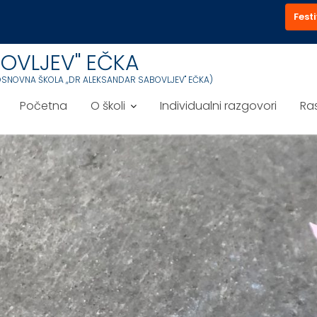
Festi
OVLJEV'' EČKA
OSNOVNA ŠKOLA ,,DR ALEKSANDAR SABOVLJEV'' EČKA)
Početna
O školi
Individualni razgovori
Ra