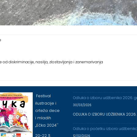
e
 od diskriminacije, nasilja, zlostavljanja i zanemarivanja
Festival
Odluka o izboru udžbenika 2026. 
ilustracije i
30/03/2026
crteža dece
ODLUKA O IZBORU UDŽBENIKA 2026.
i mladih
,,Ečka 2024''
Odluka o početku izbora udžbenik
20-22. 11.
12/02/2026