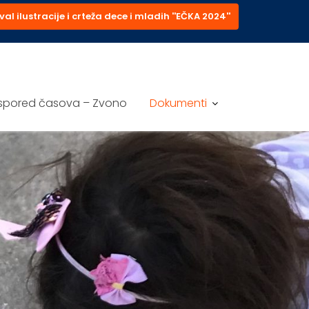
val ilustracije i crteža dece i mladih ''EČKA 2024''
spored časova – Zvono
Dokumenti