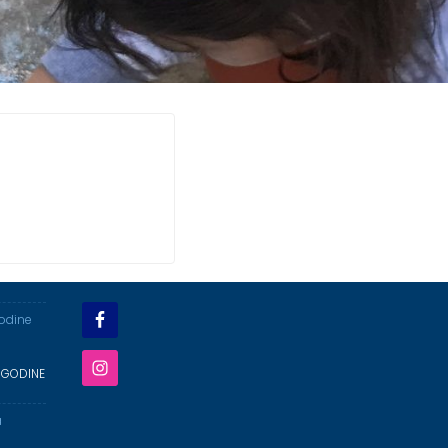
godine
 GODINE
a