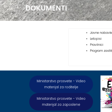
DOKUMENTI
Javne nabavk
Letopisi
Pravilnici
Program zastite
Ministarstvo prosvete - Video
materijal za roditelje
Ministarstvo prosvete - Video
materijal za zaposlene