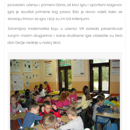
posvećen učenju i primeni člana, ali kroz igru i spontani razgovor.
Igra je rezultat primene tog prava. Bilo je divno videti kako se
stvaraju timovi za igru i koji su im bili kriterijumi.
Zanimljiva matematika koju u učenici VIII razreda prezentovali
svojim malim drugarima i razne društvene igre obeležile su treći
dan Dečje nedelje u našoj školi.