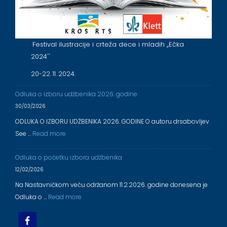
Festival ilustracije i crteža dece i mladih ,,Ečka
2024''
20-22. 11. 2024.
Odluka o izboru udžbenika 2026. godine
30/03/2026
ODLUKA O IZBORU UDŽBENIKA 2026. GODINE O autoru drsabovljev
See …
Read more
Odluka o početku izbora udžbenika
12/02/2026
Na Nastavničkom veću održanom 11.2.2026. godine donesena je
Odluka o …
Read more