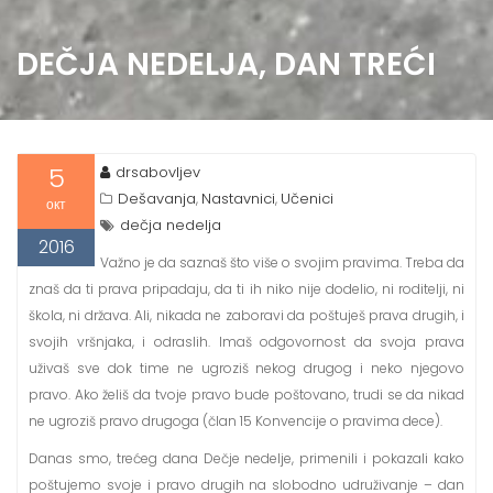
DEČJA NEDELJA, DAN TREĆI
5
drsabovljev
Dešavanja
Nastavnici
Učenici
,
,
окт
dečja nedelja
2016
Važno je da saznaš što više o svojim pravima. Treba da
znaš da ti prava pripadaju, da ti ih niko nije dodelio, ni roditelji, ni
škola, ni država. Ali, nikada ne zaboravi da poštuješ prava drugih, i
svojih vršnjaka, i odraslih. Imaš odgovornost da svoja prava
uživaš sve dok time ne ugroziš nekog drugog i neko njegovo
pravo. Ako želiš da tvoje pravo bude poštovano, trudi se da nikad
ne ugroziš pravo drugoga (član 15 Konvencije o pravima dece).
Danas smo, trećeg dana Dečje nedelje, primenili i pokazali kako
poštujemo svoje i pravo drugih na slobodno udruživanje – dan