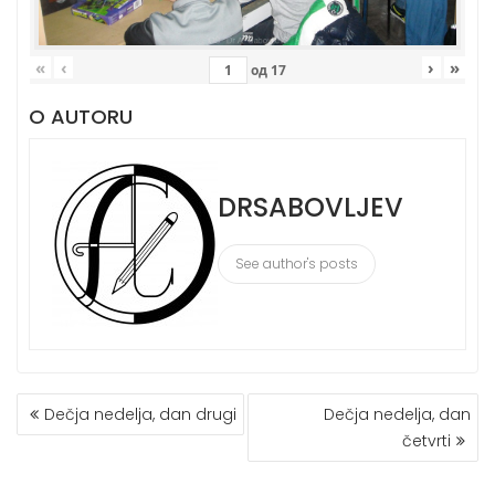
«
‹
›
»
од
17
O AUTORU
DRSABOVLJEV
See author's posts
КРЕТАЊЕ
Dečja nedelja, dan drugi
Dečja nedelja, dan
ЧЛАНКА
četvrti