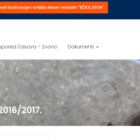
val ilustracije i crteža dece i mladih ''EČKA 2024''
spored časova – Zvono
Dokumenti
016/2017.