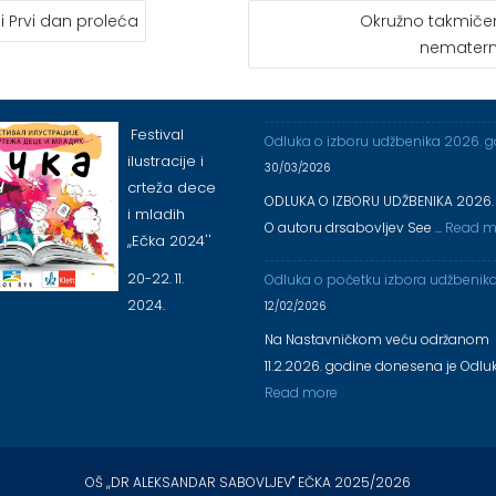
i Prvi dan proleća
Okružno takmičen
nematernj
Festival
Odluka o izboru udžbenika 2026. 
ilustracije i
30/03/2026
crteža dece
ODLUKA O IZBORU UDŽBENIKA 2026.
i mladih
O autoru drsabovljev See …
Read m
,,Ečka 2024''
20-22. 11.
Odluka o početku izbora udžbenik
2024.
12/02/2026
Na Nastavničkom veću održanom
11.2.2026. godine donesena je Odlu
Read more
OŠ ,,DR ALEKSANDAR SABOVLJEV'' EČKA 2025/2026