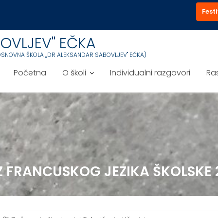
Festi
OVLJEV'' EČKA
OSNOVNA ŠKOLA ,,DR ALEKSANDAR SABOVLJEV'' EČKA)
Početna
O školi
Individualni razgovori
Ra
 FRANCUSKOG JEZIKA ŠKOLSKE 2