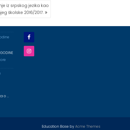
je iz srpskog jezika kao
eg školske 2016/2017.
godine
 GODINE
ore
a
ka o …
Education Base by
Acme Themes