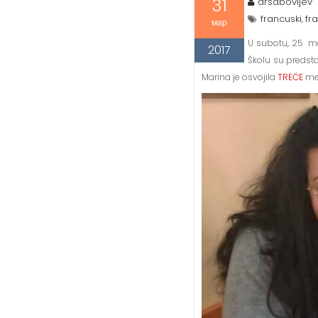
31
drsabovljev
francuski
fra
,
мар
U subotu, 25. ma
2017
Školu su predst
Marina je osvojila
TREĆE
me