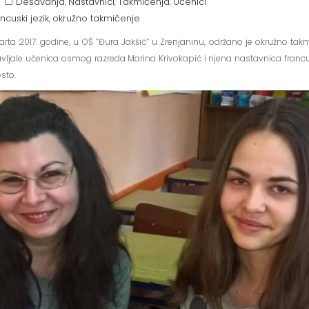
Dešavanja
Nastavnici
Takmičenja
Učenici
,
,
,
ncuski jezik
okružno takmičenje
,
rta 2017. godine, u OŠ ”Đura Jakšić” u Zrenjaninu, održano je okružno takm
avljale učenica osmog razreda Marina Krivokapić i njena nastavnica franc
sto.