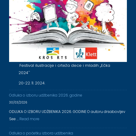
Festival ilustracije i crteža dece i mladih ,,Ečka
2024''
20-22. 11. 2024.
Odluka o izboru udžbenika 2026. godine
30/03/2026
ODLUKA O IZBORU UDŽBENIKA 2026. GODINE O autoru drsabovljev
See …
Read more
Odluka o početku izbora udžbenika