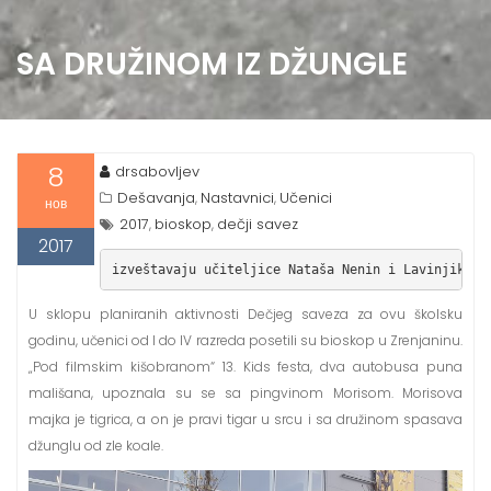
SA DRUŽINOM IZ DŽUNGLE
8
drsabovljev
Dešavanja
Nastavnici
Učenici
,
,
нов
2017
bioskop
dečji savez
,
,
2017
izveštavaju učiteljice Nataša Nenin i Lavinjika B
U sklopu planiranih aktivnosti Dečjeg saveza za ovu školsku
godinu, učenici od I do IV razreda posetili su bioskop u Zrenjaninu.
„Pod filmskim kišobranom“ 13. Kids festa, dva autobusa puna
mališana, upoznala su se sa pingvinom Morisom. Morisova
majka je tigrica, a on je pravi tigar u srcu i sa družinom spasava
džunglu od zle koale.