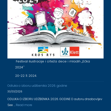
Festival ilustracije i crteža dece i mladih ,,Ečka
2024''
20-22. 11. 2024.
Odluka o izboru udžbenika 2026. godine
30/03/2026
ODLUKA O IZBORU UDŽBENIKA 2026. GODINE O autoru drsabovljev
See …
Read more