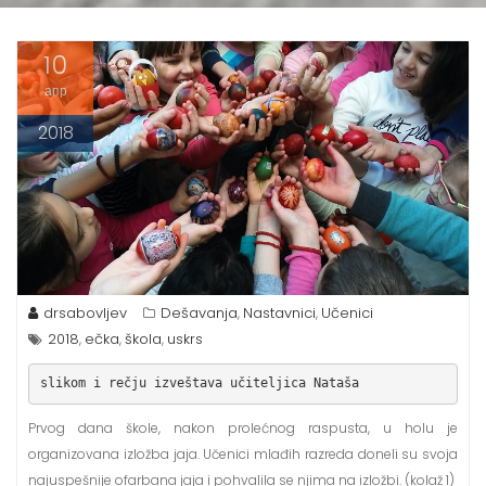
10
апр
2018
drsabovljev
Dešavanja
Nastavnici
Učenici
,
,
2018
ečka
škola
uskrs
,
,
,
slikom i rečju izveštava učiteljica Nataša
Prvog dana škole, nakon prolećnog raspusta, u holu je
organizovana izložba jaja. Učenici mlađih razreda doneli su svoja
najuspešnije ofarbana jaja i pohvalila se njima na izložbi. (kolaž 1)