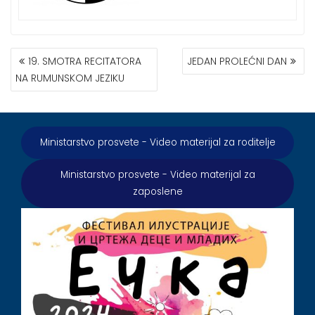
КРЕТАЊЕ
19. SMOTRA RECITATORA
JEDAN PROLEĆNI DAN
ЧЛАНКА
NA RUMUNSKOM JEZIKU
Ministarstvo prosvete - Video materijal za roditelje
Ministarstvo prosvete - Video materijal za
zaposlene