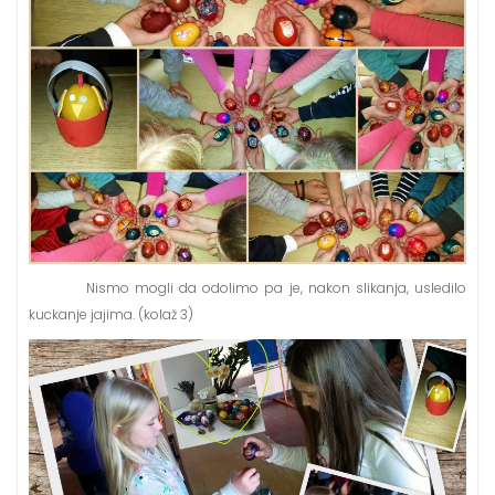
Nismo mogli da odolimo pa je, nakon slikanja, usledilo
kuckanje jajima. (kolaž 3)