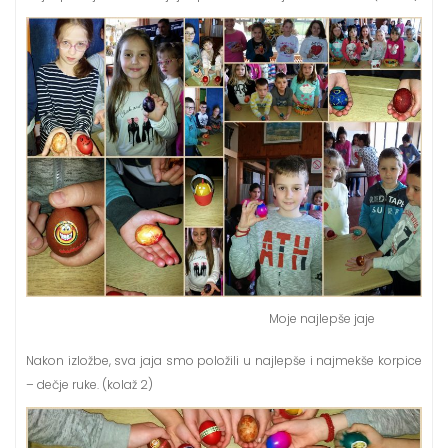
Moje najlepše jaje
Nakon izložbe, sva jaja smo položili u najlepše i najmekše korpice
– dečje ruke. (kolaž 2)