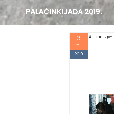
PALAČINKIJADA 2019.
3
drsabovljev
мар
2019