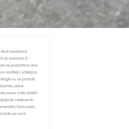
j školi obeležava
On je zvanično 3.
lo da se počastimo dva
vi roditelji i učiteljica,
Mogle su se probati:
alačinke, slane
da razne vrste slatkih
ajsija do nadevenih
eričkih, francuskih,
 torte sa vanil