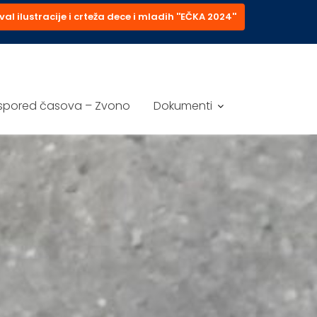
val ilustracije i crteža dece i mladih ''EČKA 2024''
spored časova – Zvono
Dokumenti