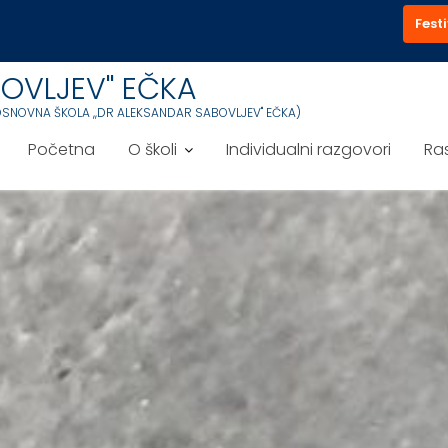
Festi
OVLJEV'' EČKA
OSNOVNA ŠKOLA ,,DR ALEKSANDAR SABOVLJEV'' EČKA)
Početna
O školi
Individualni razgovori
Ra