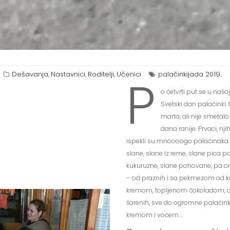
Dešavanja
Nastavnici
Roditelji
Učenici
palačinkijada 2019.
P
,
,
,
o četvrti put se u našo
Svetski dan palačinki. 
marta, ali nije smeta
dana ranije. Prvaci, njiho
ispekli su mnoooogo palačinaka. 
slane, slane iz rerne, slane pica p
kukuruzne, slane pohovane, pa on
– od praznih i sa pekmezom od k
kremom, topljenom čokoladom, am
šarenih, sve do ogromne palačinka
kremom i voćem…