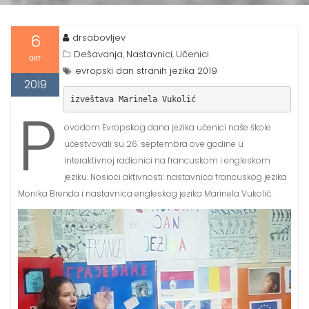
6
drsabovljev
Dešavanja
Nastavnici
Učenici
,
,
окт
evropski dan stranih jezika 2019
2019
izveštava Marinela Vukolić
P
ovodom Evropskog dana jezika učenici naše škole
učestvovali su 26. septembra ove godine u
interaktivnoj radionici na francuskom i engleskom
jeziku. Nosioci aktivnosti: nastavnica francuskog jezika
Monika Brenda i nastavnica engleskog jezika Marinela Vukolić.