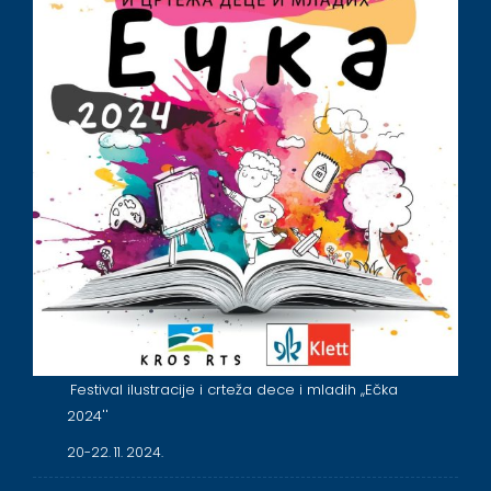
Festival ilustracije i crteža dece i mladih ,,Ečka
2024''
20-22. 11. 2024.