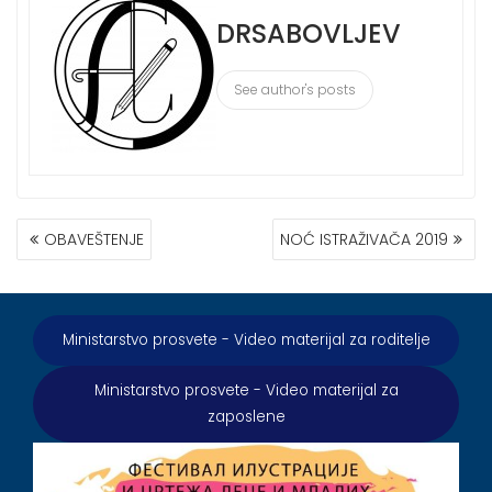
DRSABOVLJEV
See author's posts
КРЕТАЊЕ
OBAVEŠTENJE
NOĆ ISTRAŽIVAČA 2019
ЧЛАНКА
Ministarstvo prosvete - Video materijal za roditelje
Ministarstvo prosvete - Video materijal za
zaposlene