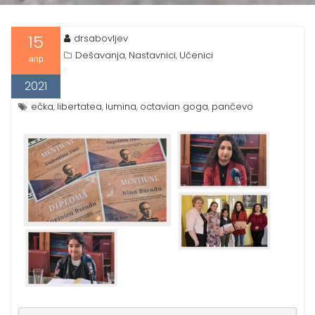
15
drsabovljev
Dešavanja
Nastavnici
Učenici
,
,
апр
2021
ečka
libertatea
lumina
octavian goga
pančevo
,
,
,
,