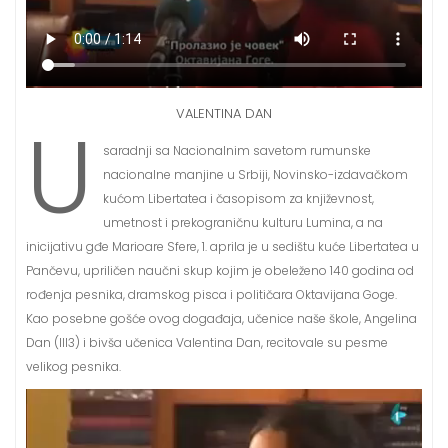
VALENTINA DAN
U
saradnji sa Nacionalnim savetom rumunske
nacionalne manjine u Srbiji, Novinsko-izdavačkom
kućom Libertatea i časopisom za književnost,
umetnost i prekograničnu kulturu Lumina, a na
inicijativu gđe Marioare Sfere, 1. aprila je u sedištu kuće Libertatea u
Pančevu, upriličen naučni skup kojim je obeleženo 140 godina od
rođenja pesnika, dramskog pisca i političara Oktavijana Goge.
Kao posebne gošće ovog događaja, učenice naše škole, Angelina
Dan (III3) i bivša učenica Valentina Dan, recitovale su pesme
velikog pesnika.