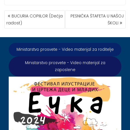
КРЕТАЊЕ
BUCURIA COPIILOR (Dečja
PESNIČKA ŠTAFETA U NAŠOJ
ЧЛАНКА
radost)
ŠKOLI
Ministarstvo prosvete - Video materijal za roditelje
Ministarstvo prosvete - Video materijal za
zaposlene