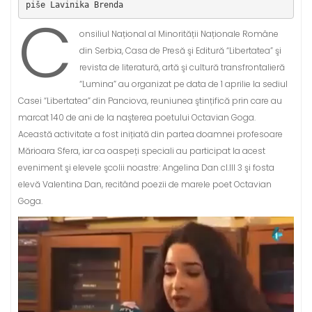
piše Lavinika Brenda
C
onsiliul Național al Minorității Naționale Române
din Serbia, Casa de Presă şi Editură “Libertatea” şi
revista de literatură, artă şi cultură transfrontalieră
“Lumina” au organizat pe data de 1 aprilie la sediul
Casei “Libertatea” din Panciova, reuniunea ştințifică prin care au
marcat 140 de ani de la naşterea poetului Octavian Goga.
Această activitate a fost inițiată din partea doamnei profesoare
Mărioara Sfera, iar ca oaspeți speciali au participat la acest
eveniment şi elevele şcolii noastre: Angelina Dan cl.III 3 şi fosta
elevă Valentina Dan, recitând poezii de marele poet Octavian
Goga.