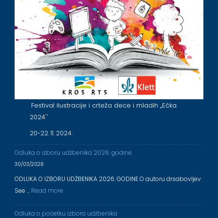
Festival ilustracije i crteža dece i mladih ,,Ečka
2024''
20-22. 11. 2024.
Odluka o izboru udžbenika 2026. godine
30/03/2026
ODLUKA O IZBORU UDŽBENIKA 2026. GODINE O autoru drsabovljev
See …
Read more
Odluka o početku izbora udžbenika