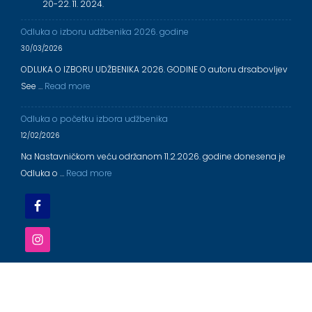
20-22. 11. 2024.
Odluka o izboru udžbenika 2026. godine
30/03/2026
ODLUKA O IZBORU UDŽBENIKA 2026. GODINE O autoru drsabovljev
See …
Read more
Odluka o početku izbora udžbenika
12/02/2026
Na Nastavničkom veću održanom 11.2.2026. godine donesena je
Odluka o …
Read more
OŠ ,,DR ALEKSANDAR SABOVLJEV'' EČKA 2025/2026