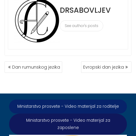
DRSABOVLJEV
See author's posts
КРЕТАЊЕ
Dan rumunskog jezika
Evropski dan jezika
ЧЛАНКА
Ministarstvo prosvete - Video materijal za roditelje
Ministarstvo prosvete - Video materijal za
zaposlene