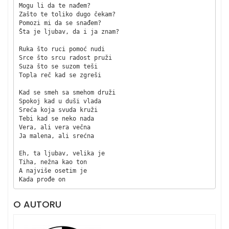
Mogu li da te nađem?

Zašto te toliko dugo čekam?

Pomozi mi da se snađem?

Šta je ljubav, da i ja znam?

Ruka što ruci pomoć nudi

Srce što srcu radost pruži

Suza što se suzom teši

Topla reč kad se zgreši

Kad se smeh sa smehom druži

Spokoj kad u duši vlada

Sreća koja svuda kruži

Tebi kad se neko nada

Vera, ali vera večna

Ja malena, ali srećna

Eh, ta ljubav, velika je

Tiha, nežna kao ton

A najviše osetim je

O AUTORU