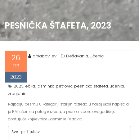
PESNIČKA ŠTAFETA, 2023
26
drsabovljev
Dešavanja
Učenici
,
сеп
2023
2023
ečka
jasminka petrovic
pesnicka stafeta
učenici
,
,
,
,
,
zrenjanin
Najbolju pesmu u kategoriji starijih razreda u našoj školi napisala
je E.M. učenica petog razreda, a prema izboru ovogodišnje
gostujuće književnice Jasminke Petrović.
Sve je ljubav
