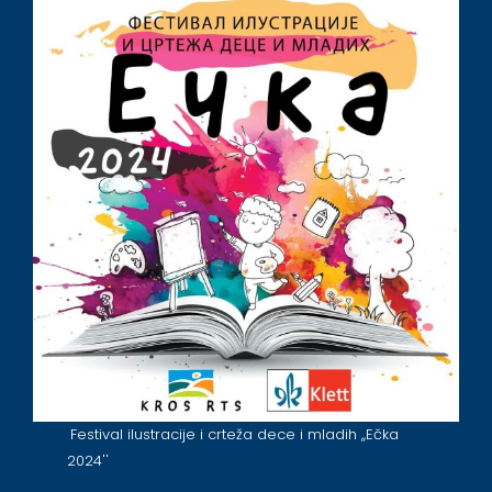
Festival ilustracije i crteža dece i mladih ,,Ečka
2024''