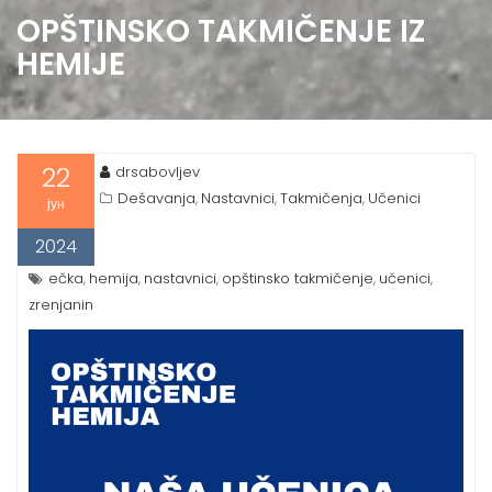
OPŠTINSKO TAKMIČENJE IZ
HEMIJE
22
drsabovljev
Dešavanja
Nastavnici
Takmičenja
Učenici
,
,
,
јун
2024
ečka
hemija
nastavnici
opštinsko takmičenje
učenici
,
,
,
,
,
zrenjanin