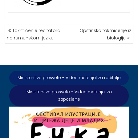
КРЕТАЊЕ
Takmičenje recitatora
Opštinsko takmičenje iz
ЧЛАНКА
na rumunskom jeziku
biologije
Ministarstvo prosvete - Video materijal za roditelje
Ministarstvo prosvete - Video materijal za
zaposlene