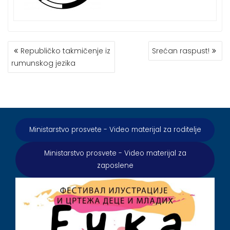
КРЕТАЊЕ
Republičko takmičenje iz
Srećan raspust!
ЧЛАНКА
rumunskog jezika
Ministarstvo prosvete - Video materijal za roditelje
Ministarstvo prosvete - Video materijal za
zaposlene