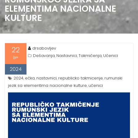
ELEMENTIMA NACIONALNE
KULTURE
22
drsabovljev
Dešavanja
Nastavnici
Takmičenja
Učenici
,
,
,
јун
2024
2024
ečka
nastavnici
republicko takmicenje
rumunski
,
,
,
,
jezik sa elementima nacionalne kulture
učenici
,