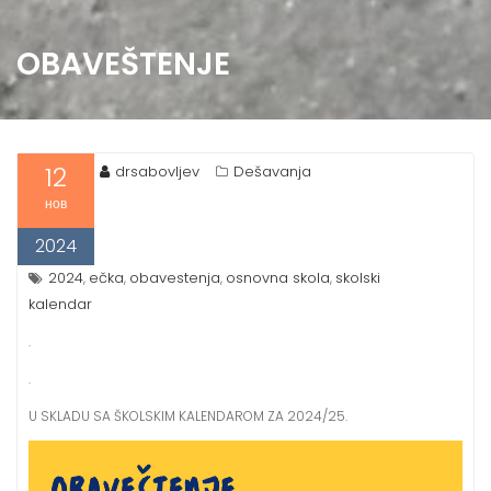
OBAVEŠTENJE
12
drsabovljev
Dešavanja
нов
2024
2024
ečka
obavestenja
osnovna skola
skolski
,
,
,
,
kalendar
.
.
U SKLADU SA ŠKOLSKIM KALENDAROM ZA 2024/25.