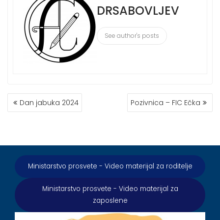
DRSABOVLJEV
See author's posts
КРЕТАЊЕ
Dan jabuka 2024
Pozivnica – FIC Ečka
ЧЛАНКА
Ministarstvo prosvete - Video materijal za roditelje
Ministarstvo prosvete - Video materijal za
zaposlene