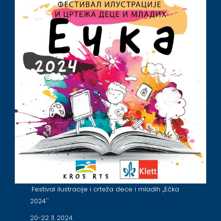
Festival ilustracije i crteža dece i mladih ,,Ečka
2024''
20-22. 11. 2024.