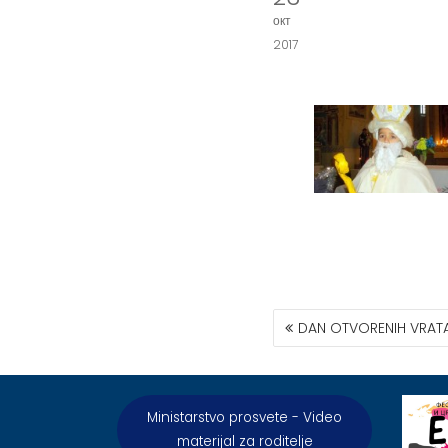
окт
2017
КРЕТАЊЕ
DAN OTVORENIH VRAT
ЧЛАНКА
Ministarstvo prosvete - Video
materijal za roditelje