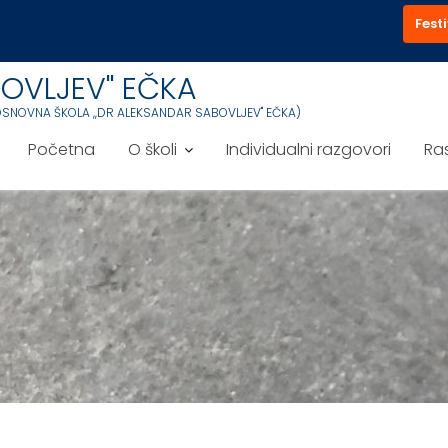
Festi
OVLJEV'' EČKA
OSNOVNA ŠKOLA ,,DR ALEKSANDAR SABOVLJEV'' EČKA)
Početna
O školi
Individualni razgovori
Ra