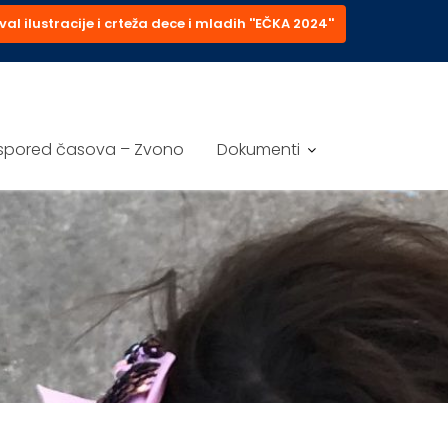
val ilustracije i crteža dece i mladih ''EČKA 2024''
spored časova – Zvono
Dokumenti