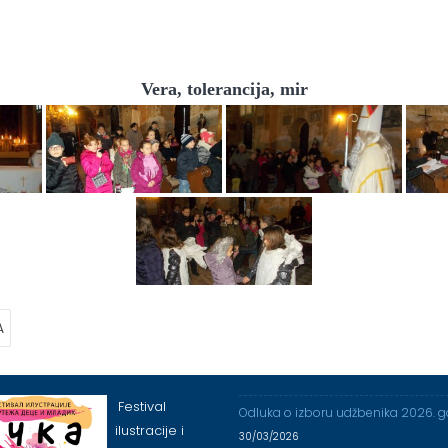
Vera, tolerancija, mir
A
Festival
Odluka o izboru udžbenika 2026. 
ilustracije i
30/03/2026