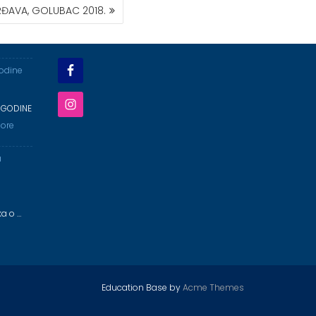
ĐAVA, GOLUBAC 2018.
godine
 GODINE
ore
a
ka o …
Education Base by
Acme Themes