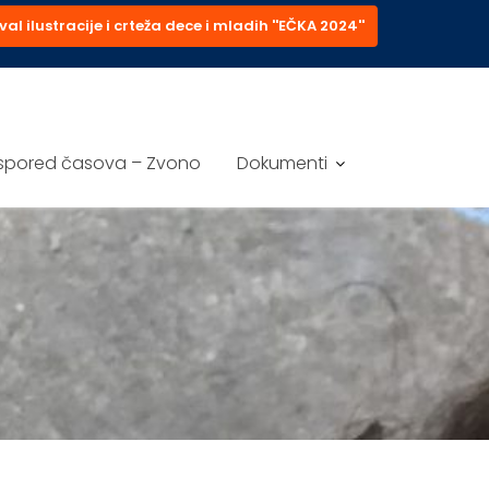
val ilustracije i crteža dece i mladih ''EČKA 2024''
spored časova – Zvono
Dokumenti