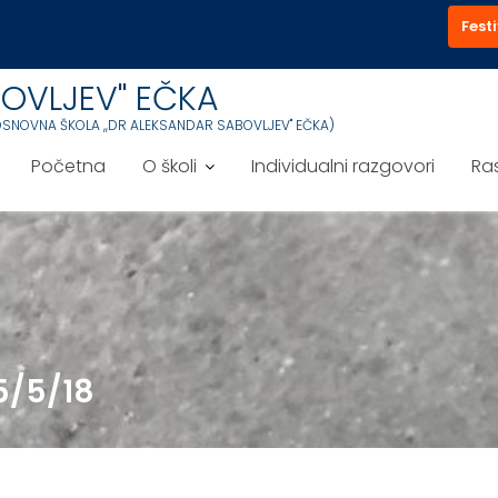
Festi
OVLJEV'' EČKA
OSNOVNA ŠKOLA ,,DR ALEKSANDAR SABOVLJEV'' EČKA)
Početna
O školi
Individualni razgovori
Ra
5/5/18