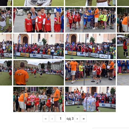
«
‹
од
3
›
»