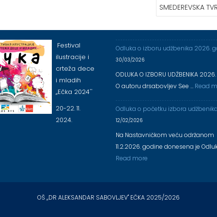
SMEDEREVSKA TVR
Festival
Odluka o izboru udžbenika 2026. 
ilustracije i
30/03/2026
crteža dece
ODLUKA O IZBORU UDŽBENIKA 2026.
i mladih
O autoru drsabovljev See …
Read m
,,Ečka 2024''
20-22. 11.
Odluka o početku izbora udžbenik
2024.
12/02/2026
Na Nastavničkom veću održanom
11.2.2026. godine donesena je Odlu
Read more
OŠ ,,DR ALEKSANDAR SABOVLJEV'' EČKA 2025/2026