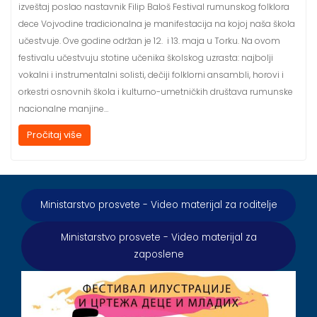
izveštaj poslao nastavnik Filip Baloš Festival rumunskog folklora
dece Vojvodine tradicionalna je manifestacija na kojoj naša škola
učestvuje. Ove godine održan je 12. i 13. maja u Torku. Na ovom
festivalu učestvuju stotine učenika školskog uzrasta: najbolji
vokalni i instrumentalni solisti, dečiji folklorni ansambli, horovi i
orkestri osnovnih škola i kulturno-umetničkih društava rumunske
nacionalne manjine…
Pročitaj više
Ministarstvo prosvete - Video materijal za roditelje
Ministarstvo prosvete - Video materijal za
zaposlene