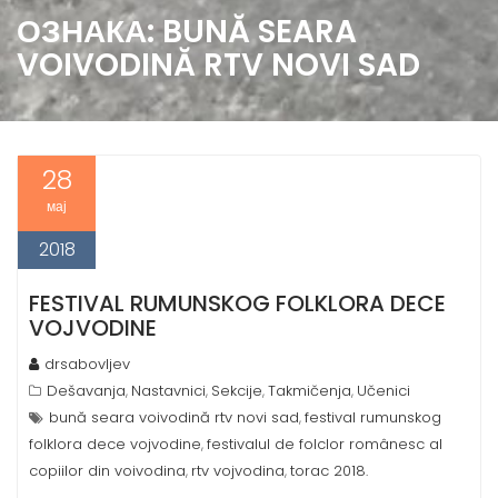
ОЗНАКА:
BUNĂ SEARA
VOIVODINĂ RTV NOVI SAD
28
мај
2018
FESTIVAL RUMUNSKOG FOLKLORA DECE
VOJVODINE
drsabovljev
Dešavanja
Nastavnici
Sekcije
Takmičenja
Učenici
,
,
,
,
bună seara voivodină rtv novi sad
festival rumunskog
,
folklora dece vojvodine
festivalul de folclor românesc al
,
copiilor din voivodina
rtv vojvodina
torac 2018.
,
,