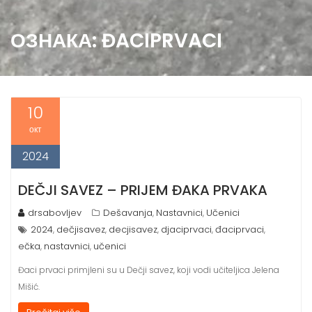
ОЗНАКА:
ĐACIPRVACI
10
окт
2024
DEČJI SAVEZ – PRIJEM ĐAKA PRVAKA
drsabovljev
Dešavanja
Nastavnici
Učenici
,
,
2024
dečjisavez
decjisavez
djaciprvaci
đaciprvaci
,
,
,
,
,
ečka
nastavnici
učenici
,
,
Đaci prvaci primjleni su u Dečji savez, koji vodi učiteljica Jelena
Mišić.