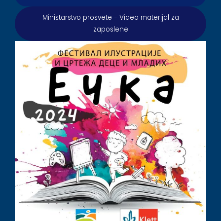
Ministarstvo prosvete - Video materijal za
zaposlene