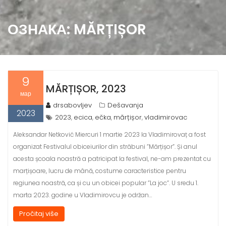
ОЗНАКА:
MĂRȚIȘOR
9
MĂRȚIȘOR, 2023
мар
drsabovljev
Dešavanja
2023
2023
ecica
ečka
mărțișor
vladimirovac
,
,
,
,
Aleksandar Netković Miercuri 1 martie 2023 la Vladimirovaț a fost
organizat Festivalul obiceiurilor din străbuni ”Mărțișor”. Și anul
acesta școala noastră a patricipat la festival, ne-am prezentat cu
marțișoare, lucru de mână, costume caracteristice pentru
regiunea noastră, ca și cu un obicei popular ”La joc”. U sredu 1.
marta 2023. godine u Vladimirovcu je održan…
Pročitaj više