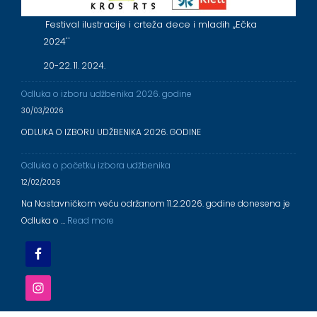
Festival ilustracije i crteža dece i mladih ,,Ečka
2024''
20-22. 11. 2024.
Odluka o izboru udžbenika 2026. godine
30/03/2026
ODLUKA O IZBORU UDŽBENIKA 2026. GODINE
Odluka o početku izbora udžbenika
12/02/2026
Na Nastavničkom veću održanom 11.2.2026. godine donesena je
Odluka o …
Read more