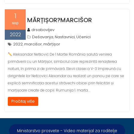
1
MĂRȚIȘOR?MARCIŠOR
мар
drsabovljev
2022
Dešavanja
Nastavnici
Učenici
,
,
2022
marcišor
mărțișor
,
,
Aleksandar Netković De 1 Martie România salută venirea
primăverii cu un Mărțișor, simbolul care reprezintă renașterea
naturii, în prima zi de primăvară. Elevii clasei a V-3 împreună cu
dirigintele lor Netcovici Alexandar au realizat un panou pe care se
explică semnificația acestui străvechi obicei prin felicitări și
marțișoare create de copii. Rumunija 1. marta…
Pročitaj više
Ministarstvo prosvete - Video materijal za roditelje