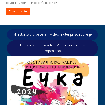
osvojili su četvrto mesto. Čestitamo!
Pročitaj više
Ministarstvo prosvete - Video materijal za roditelje
Ministarstvo prosvete - Video materijal za
zaposlene