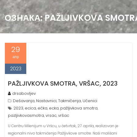
ОЗНАКА:
PAŽLJIVKOVA SMOTR
29
апр
2023
PAŽLJIVKOVA SMOTRA, VRŠAC, 2023
drsabovljev
Dešavanja
Nastavnici
Takmičenja
Učenici
,
,
,
2023
ecica
ečka
ecka
pažljivkova smotra
,
,
,
,
,
pazljivkovasmotra
vrsac
vršac
,
,
U Centru Milenijum u Vršcu, u četvrtak, 27. aprila, realizovan je
regionalni nivo takmičenja Pažljivkove smotre. Naši mališani