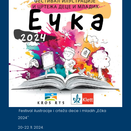
Festival ilustracije i crteža dece i mladih ,,Ečka
2024''
20-22. 11. 2024.