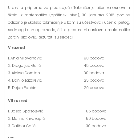
U okviru priprema za predstojeće Takmičenje učenika osnovnih
škola iz matematike (opštinski nivo), 30. januara 2016. godine
održano je školsko takmičenje u kom su učestvovali učenici petog,
sedmog i osmog razreda, čiji je predmetni nastavnik matematike
Zoran Rikalović. Rezultati su sledeći:
V razred
1. Anja Milovanović
80 bodova
2. Dragoljub Golić
45 bodova
3. Aleksa Dorožan
30 bodova
4. Danilo Lazarević
25 bodova
5. Dejan Panćin
20 bodova
VII razred
1. Boško Spasojević
85 bodova
2. Marina Krivokapić
50 bodova
3. Dalibor Galić
30 bodova