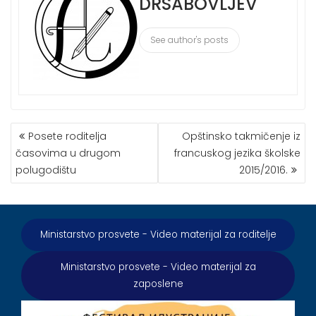
DRSABOVLJEV
See author's posts
КРЕТАЊЕ
Posete roditelja
Opštinsko takmičenje iz
ЧЛАНКА
časovima u drugom
francuskog jezika školske
polugodištu
2015/2016.
Ministarstvo prosvete - Video materijal za roditelje
Ministarstvo prosvete - Video materijal za
zaposlene