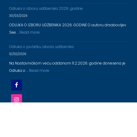
Odluka o izboru udžbenika 2026. godine
30/03/2026
ODLUKA O IZBORU UDŽBENIKA 2026. GODINE O autoru drsabovljev
See …
Read more
Odluka o početku izbora udžbenika
12/02/2026
Na Nastavničkom veću održanom 11.2.2026. godine donesena je
Odluka o …
Read more
OŠ ,,DR ALEKSANDAR SABOVLJEV'' EČKA 2025/2026