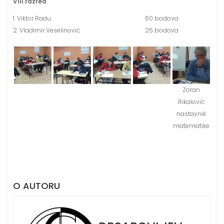
VIII razred
1. Viktor Radu
60 bodova
2. Vladimir Veselinović
25 bodova
Zoran
Rikalović
nastavnik
matematike
O AUTORU