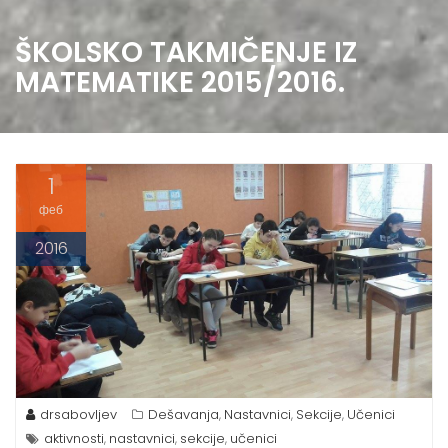
ŠKOLSKO TAKMIČENJE IZ
MATEMATIKE 2015/2016.
1
феб
2016
drsabovljev
Dešavanja
Nastavnici
Sekcije
Učenici
,
,
,
aktivnosti
nastavnici
sekcije
učenici
,
,
,