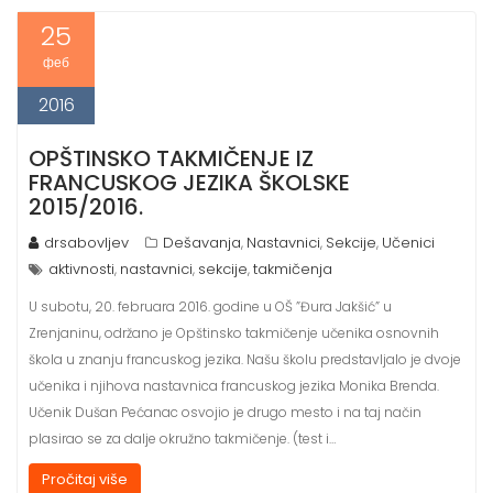
25
феб
2016
OPŠTINSKO TAKMIČENJE IZ
FRANCUSKOG JEZIKA ŠKOLSKE
2015/2016.
drsabovljev
Dešavanja
Nastavnici
Sekcije
Učenici
,
,
,
aktivnosti
nastavnici
sekcije
takmičenja
,
,
,
U subotu, 20. februara 2016. godine u OŠ ”Đura Jakšić” u
Zrenjaninu, održano je Opštinsko takmičenje učenika osnovnih
škola u znanju francuskog jezika. Našu školu predstavljalo je dvoje
učenika i njihova nastavnica francuskog jezika Monika Brenda.
Učenik Dušan Pećanac osvojio je drugo mesto i na taj način
plasirao se za dalje okružno takmičenje. (test i…
Pročitaj više