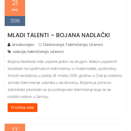
21
мар
2016
MLADI TALENTI – BOJANA NADLAČKI
drsabovljev
Dešavanja
Takmičenja
Učenici
,
,
sekcije
takmičenja
učenici
,
,
Bojana Nadlački niže uspehe jedan za drugim. Nakon uspešnih
rezultata na opštinskom takmičenju iz matematike, opštinskoj
Smotri recitatora, u petak, 18. marta 2016. godine, u Čoki je održano
zonsko takmičenje učenika u recitovanju. Bojana je ponovo
zablistala: plasirala se za pokrajinsko takmičenje koje će se
održati uskoro u Sečnju.
Pročitaj više
17