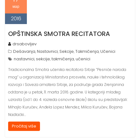
мар
2016
OPŠTINSKA SMOTRA RECITATORA
drsabovljev
Dešavanja
Nastavnici
Sekcije
Takmičenja
Učenici
,
,
,
,
nastavnici
sekcije
takmičenja
učenici
,
,
,
Tradicionalna Smotra učenika recitatora Srbije ”Pesniče naroda
mog” u organizaciji Ministarstva prosvete, nauke i tehnološkog
razvoja i Saveza amatera Srbije, za područje grada Zrenjanina
održana je u petak, 11. marta 2016. godine. U kategoriji mlađeg
uzrasta (od 1. do 4. razreda osnovne škole) školu su predstavljali:
Mihajlo Kuručev, Anđela Lopez Mendez, Milica Kuručev, Bojana
Nadlački…
Pročitaj više