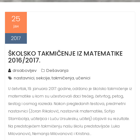
25
јан
2017
ŠKOLSKO TAKMIČENJE IZ MATEMATIKE
2016/2017.
drsabovljev
Dešavanja
nastavnici
sekcije
takmičenja
učenici
,
,
,
U četvrtak, 19. januara 2017. godine, održano je školsko takmičenje iz
matematike u kom su učestvovali đaci trećeg, četvrtog, petog,
šestog i osmog razreda. Nakon pregledanih testova, predmetni
nastavnici (Zoran Rikalović, nastavnik matematike, Sofija
Stambolija, učiteljica i Luču Ursulesku, učitelj) objavili su rezultate.
Na predstojećem takmičenju našu školu predstavljaće: Luka
Milovanović, Nemanja Milovanović i Kristina…