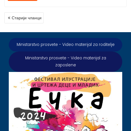
КРЕТАЊЕ
Старији чланци
ЧЛАНАКА
Ministarstvo prosvete - Video materijal za roditelje
Ministarstvo prosvete - Video materijal za
zaposlene