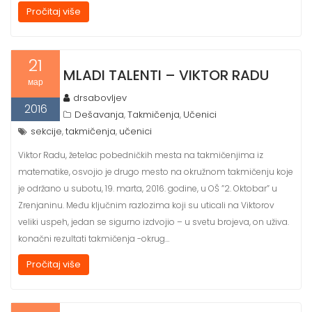
Pročitaj više
21
MLADI TALENTI – VIKTOR RADU
мар
drsabovljev
2016
Dešavanja
Takmičenja
Učenici
,
,
sekcije
takmičenja
učenici
,
,
Viktor Radu, žetelac pobedničkih mesta na takmičenjima iz
matematike, osvojio je drugo mesto na okružnom takmičenju koje
je održano u subotu, 19. marta, 2016. godine, u OŠ ”2. Oktobar” u
Zrenjaninu. Među ključnim razlozima koji su uticali na Viktorov
veliki uspeh, jedan se sigurno izdvojio – u svetu brojeva, on uživa.
konačni rezultati takmičenja -okrug…
Pročitaj više