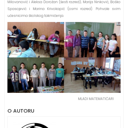
Milovanović i Aleksa Dorožan (šesti razred); Marija Ninković, Boško
Spasojević i Marina Krivokapić (osmi razred). Pohvale svim
učesnicima školskog takmičenja.
MLADI MATEMATIČARI
O AUTORU