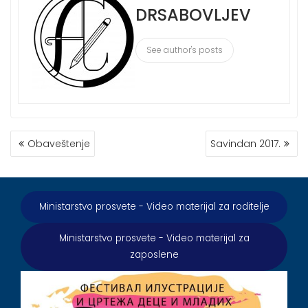
DRSABOVLJEV
See author's posts
КРЕТАЊЕ
Obaveštenje
Savindan 2017.
ЧЛАНКА
Ministarstvo prosvete - Video materijal za roditelje
Ministarstvo prosvete - Video materijal za
zaposlene