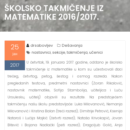
ŠKOLSKO TAKMIČENJE IZ
MATEMATIKE 2016/2017.
25
drsabovljev
Dešavanja
nastavnici
sekcije
takmičenja
učenici
,
,
,
јан
U četvrtak, 19. januara 2017. godine, održano je školsko
2017
takmičenje iz matematike u kom su učestvovali đaci
trećeg, četvrtog, petog, šestog i osmog razreda. Nakon
pregledanih testova, predmetni nastavnici (Zoran Rikalović,
nastavnik matematike, Sofija Stambolija, učiteljica i Luču
Ursulesku, učitelj) objavili su rezultate. Na predstojećem
takmičenju našu školu predstavljaće: Luka Milovanović, Nemanja
Milovanović i Kristina Balan (treći razred); Dimitrije Petrović, Ksenija
Nataroš i Lučija Majkić (četvrti razred); Nataša Krivokapić, Jovan
Bitević i Bojana Nadlački (peti razred); Dragoljub Golić, Anja