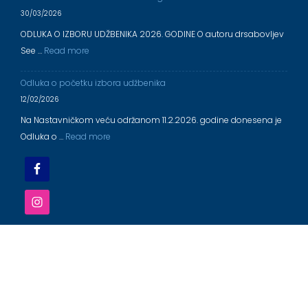
30/03/2026
ODLUKA O IZBORU UDŽBENIKA 2026. GODINE O autoru drsabovljev
See …
Read more
Odluka o početku izbora udžbenika
12/02/2026
Na Nastavničkom veću održanom 11.2.2026. godine donesena je
Odluka o …
Read more
OŠ ,,DR ALEKSANDAR SABOVLJEV'' EČKA 2025/2026
Education Base by
Acme Themes