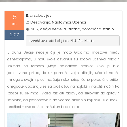
5
drsabovljev
Dešavanja
Nastavnici
Učenici
,
,
окт
2017
dečja nedelja
izložba
porodično stablo
,
,
,
2017
izveštava učiteljica Nataša Nenin
U duhu Dečije nedelje čiji je moto Gradimo mostove među
generacijama, u holu škole osvanuli su radovi učenika mlađih
razreda sa temom „Moje porodično stablo“. Ovo je bila
jedinstvena prilika, da uz pomoć svojih bližnjih, učenici nauče
mnogo o svojim precima, čuju neke neispričane porodične priče i
anegdote, upoznaju se sa prošlošću na najlakši i najbliži način. Na
izložbi su se mogli videti različiti radovi, od slikovnih do gotovih
šablona, od jednostavnih do veoma složenih koji sežu u duboku
prošlost – sve do čukun-čukun baka i deka.