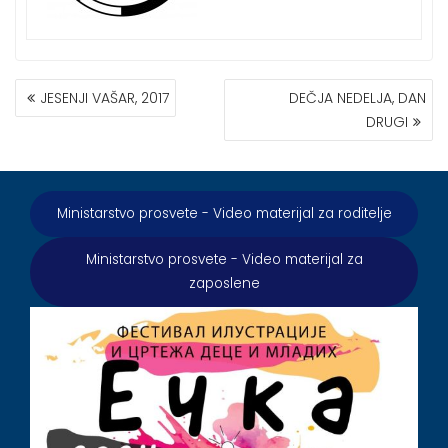
КРЕТАЊЕ
JESENJI VAŠAR, 2017
DEČJA NEDELJA, DAN
ЧЛАНКА
DRUGI
Ministarstvo prosvete - Video materijal za roditelje
Ministarstvo prosvete - Video materijal za
zaposlene