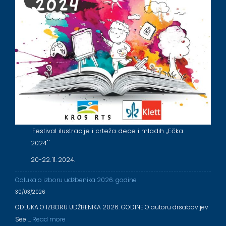
Festival ilustracije i crteža dece i mladih ,,Ečka
2024''
20-22. 11. 2024.
Odluka o izboru udžbenika 2026. godine
30/03/2026
ODLUKA O IZBORU UDŽBENIKA 2026. GODINE O autoru drsabovljev
See …
Read more