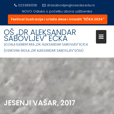
0233881018
drasabovljev@osecka.edu.rs
NOVO
Odluka o početku izbora udžbenika
Festival ilustracije i crteža dece i mladih ''EČKA 2024''
Skip
OŠ ,,DR ALEKSANDAR
to
SABOVLJEV'' EČKA
content
ȘCOALA ELEMENTARĂ ,,DR. ALEKSANDAR SABOVLIEV'' ECICA
(OSNOVNA ŠKOLA ,,DR ALEKSANDAR SABOVLJEV'' EČKA)
JESENJI VAŠAR, 2017