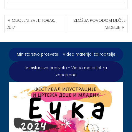
КРЕТАЊЕ
OBOJENI SVET, TORAK,
IZLOŽBA POVODOM DEČJE
ЧЛАНКА
2017
NEDELJE
Ministarstvo prosvete - Video materijal za roditelje
Ministarstvo prosvete - Video materijal za
zaposlene