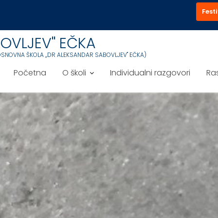
Festi
OVLJEV'' EČKA
OSNOVNA ŠKOLA ,,DR ALEKSANDAR SABOVLJEV'' EČKA)
Početna
O školi
Individualni razgovori
Ra