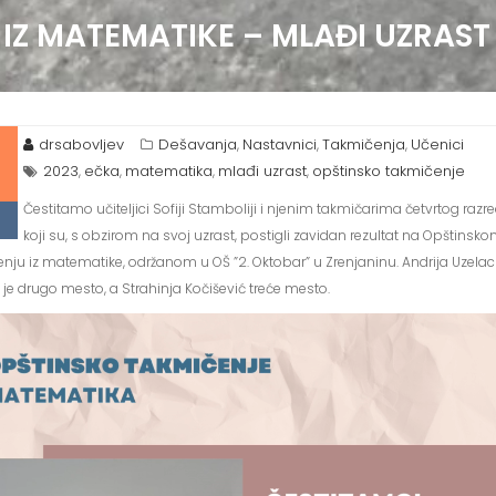
IZ MATEMATIKE – MLAĐI UZRAST
drsabovljev
Dešavanja
Nastavnici
Takmičenja
Učenici
,
,
,
2023
ečka
matematika
mlađi uzrast
opštinsko takmičenje
,
,
,
,
Čestitamo učiteljici Sofiji Stamboliji i njenim takmičarima četvrtog razr
koji su, s obzirom na svoj uzrast, postigli zavidan rezultat na Opštinsk
nju iz matematike, održanom u OŠ ”2. Oktobar” u Zrenjaninu. Andrija Uzelac
 je drugo mesto, a Strahinja Kočišević treće mesto.