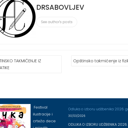
DRSABOVLJEV
See author's posts
АЊЕ
TINSKO TAKMIČENJE IZ
Opštinsko takmičenje iz fizi
КА
ATIKE
Festival
Odluka o izboru udžbenika 2026. 
ilustracije i
30/03/2026
crteža dece
ODLUKA O IZBORU UDŽBENIKA 2026.
i mladih