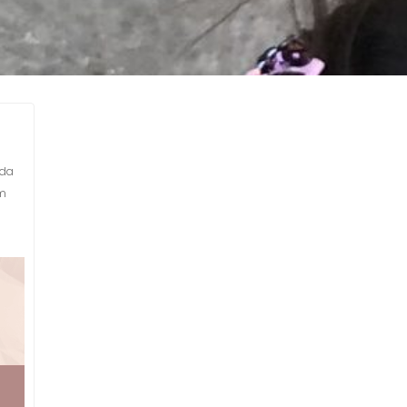
eda
om