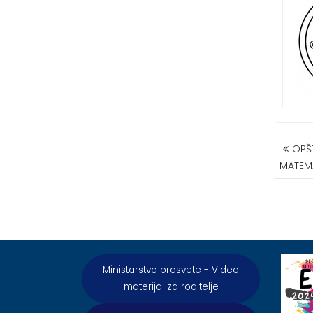
КРЕТ
OPŠ
ЧЛАН
MATEM
Ministarstvo prosvete - Video
materijal za roditelje