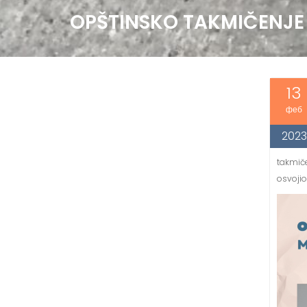
OPŠTINSKO TAKMIČENJE 
13
феб
2023
takmiče
osvojio