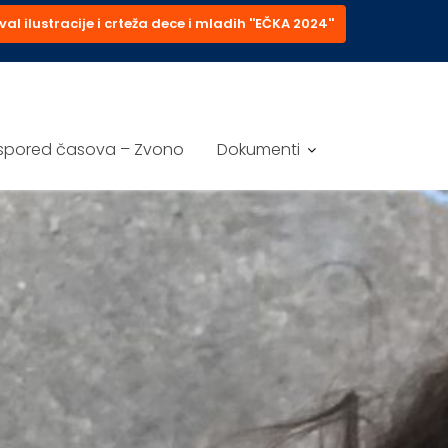
val ilustracije i crteža dece i mladih ''EČKA 2024''
spored časova – Zvono
Dokumenti