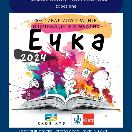
zaposlene
Festival ilustracije i crteža dece i mladih ,,Ečka