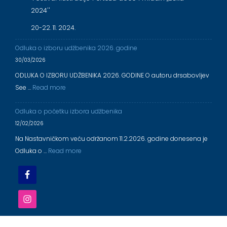
2024''
20-22. 11. 2024.
Odluka o izboru udžbenika 2026. godine
30/03/2026
ODLUKA O IZBORU UDŽBENIKA 2026. GODINE O autoru drsabovljev
See …
Read more
Odluka o početku izbora udžbenika
12/02/2026
Na Nastavničkom veću održanom 11.2.2026. godine donesena je
Odluka o …
Read more