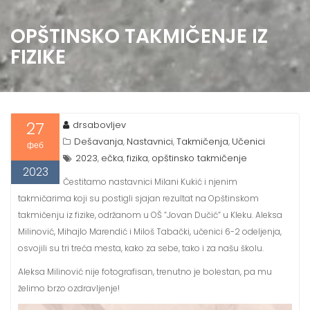
OPŠTINSKO TAKMIČENJE IZ
FIZIKE
27
drsabovljev
Dešavanja
Nastavnici
Takmičenja
Učenici
,
,
,
феб
2023
ečka
fizika
opštinsko takmičenje
,
,
,
2023
Čestitamo nastavnici Milani Kukić i njenim
takmičarima koji su postigli sjajan rezultat na Opštinskom
takmičenju iz fizike, održanom u OŠ ”Jovan Dučić” u Kleku. Aleksa
Milinović, Mihajlo Marendić i Miloš Tabački, učenici 6-2 odeljenja,
osvojili su tri treća mesta, kako za sebe, tako i za našu školu.
Aleksa Milinović nije fotografisan, trenutno je bolestan, pa mu
želimo brzo ozdravljenje!