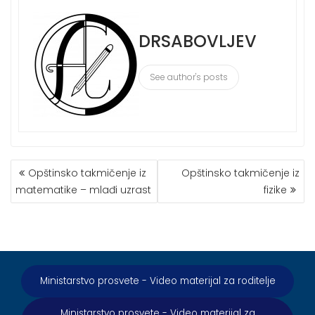
DRSABOVLJEV
See author's posts
КРЕТАЊЕ
Opštinsko takmičenje iz
Opštinsko takmičenje iz
ЧЛАНКА
matematike – mlađi uzrast
fizike
Ministarstvo prosvete - Video materijal za roditelje
Ministarstvo prosvete - Video materijal za