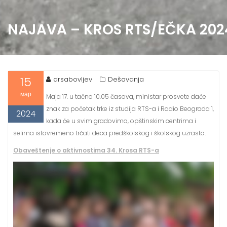
NAJAVA – KROS RTS/EČKA 202
15
drsabovljev
Dešavanja
мар
Maja 17. u tačno 10.05 časova, ministar prosvete daće
znak za početak trke iz studija RTS-a i Radio Beograda 1,
2024
kada će u svim gradovima, opštinskim centrima i
selima istovremeno trčati deca predškolskog i školskog uzrasta.
Obaveštenje o aktivnostima 34. Krosa RTS-a