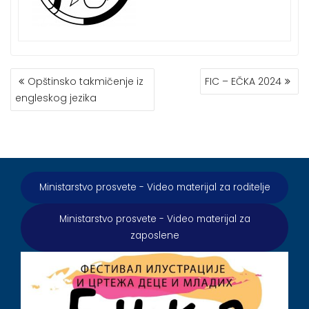
КРЕТАЊЕ
Opštinsko takmičenje iz
FIC – EČKA 2024
ЧЛАНКА
engleskog jezika
Ministarstvo prosvete - Video materijal za roditelje
Ministarstvo prosvete - Video materijal za
zaposlene