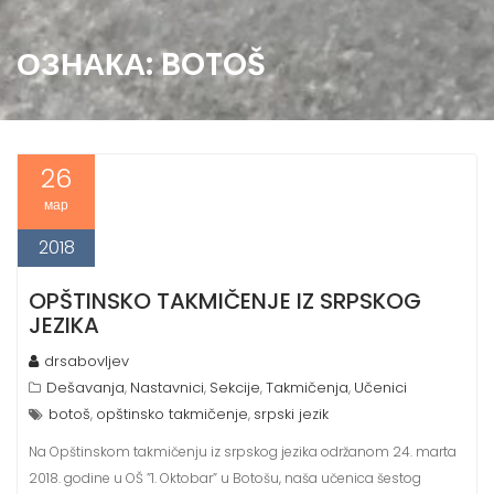
ОЗНАКА:
BOTOŠ
26
мар
2018
OPŠTINSKO TAKMIČENJE IZ SRPSKOG
JEZIKA
drsabovljev
Dešavanja
Nastavnici
Sekcije
Takmičenja
Učenici
,
,
,
,
botoš
opštinsko takmičenje
srpski jezik
,
,
Na Opštinskom takmičenju iz srpskog jezika održanom 24. marta
2018. godine u OŠ ”1. Oktobar” u Botošu, naša učenica šestog