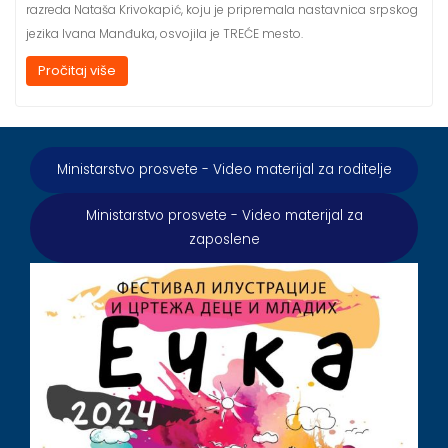
razreda Nataša Krivokapić, koju je pripremala nastavnica srpskog
jezika Ivana Manđuka, osvojila je TREĆE mesto.
Pročitaj više
Ministarstvo prosvete - Video materijal za roditelje
Ministarstvo prosvete - Video materijal za
zaposlene