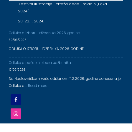
Festival ilustracije i crteža dece i mladih ,,Ečka
2024''
20-22. 11. 2024.
Odluka o izboru udžbenika 2026. godine
30/03/2026
ODLUKA O IZBORU UDŽBENIKA 2026. GODINE
Odluka o početku izbora udžbenika
12/02/2026
Na Nastavničkom veću održanom 11.2.2026. godine donesena je
Odluka o …
Read more