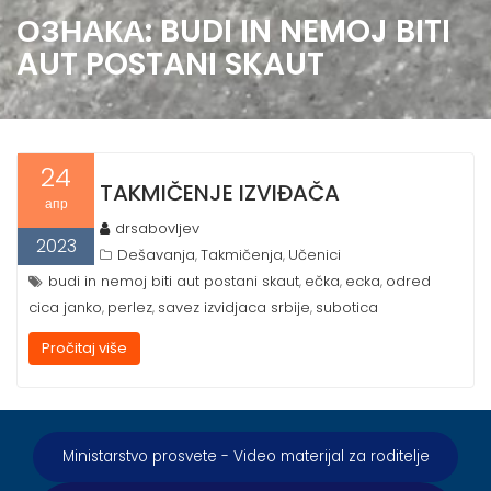
ОЗНАКА:
BUDI IN NEMOJ BITI
AUT POSTANI SKAUT
24
TAKMIČENJE IZVIĐAČA
апр
drsabovljev
2023
Dešavanja
Takmičenja
Učenici
,
,
budi in nemoj biti aut postani skaut
ečka
ecka
odred
,
,
,
cica janko
perlez
savez izvidjaca srbije
subotica
,
,
,
Pročitaj više
Ministarstvo prosvete - Video materijal za roditelje