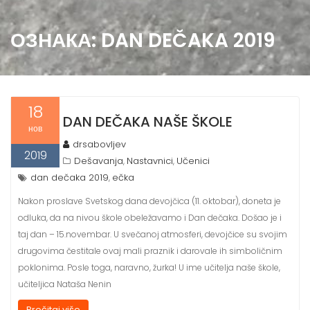
ОЗНАКА:
DAN DEČAKA 2019
18
DAN DEČAKA NAŠE ŠKOLE
нов
drsabovljev
2019
Dešavanja
Nastavnici
Učenici
,
,
dan dečaka 2019
ečka
,
Nakon proslave Svetskog dana devojčica (11. oktobar), doneta je
odluka, da na nivou škole obeležavamo i Dan dečaka. Došao je i
taj dan – 15.novembar. U svečanoj atmosferi, devojčice su svojim
drugovima čestitale ovaj mali praznik i darovale ih simboličnim
poklonima. Posle toga, naravno, žurka! U ime učitelja naše škole,
učiteljica Nataša Nenin
Pročitaj više