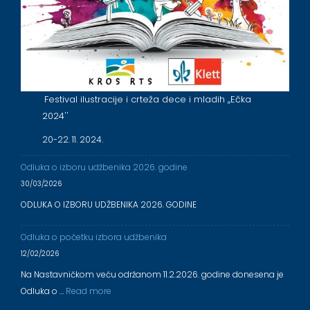
Festival ilustracije i crteža dece i mladih ,,Ečka
2024''
20-22. 11. 2024.
Odluka o izboru udžbenika 2026. godine
30/03/2026
ODLUKA O IZBORU UDŽBENIKA 2026. GODINE
Odluka o početku izbora udžbenika
12/02/2026
Na Nastavničkom veću održanom 11.2.2026. godine donesena je
Odluka o …
Read more