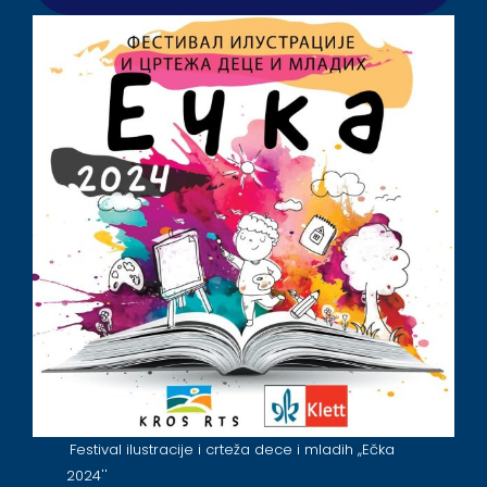
Festival ilustracije i crteža dece i mladih ,,Ečka
2024''