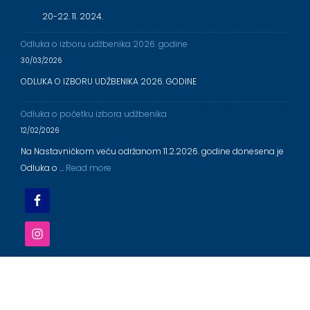
20-22. 11. 2024.
Odluka o izboru udžbenika 2026. godine
30/03/2026
ODLUKA O IZBORU UDŽBENIKA 2026. GODINE
Odluka o početku izbora udžbenika
12/02/2026
Na Nastavničkom veću održanom 11.2.2026. godine donesena je
Odluka o …
Read more
OŠ ,,DR ALEKSANDAR SABOVLJEV'' EČKA 2025/2026