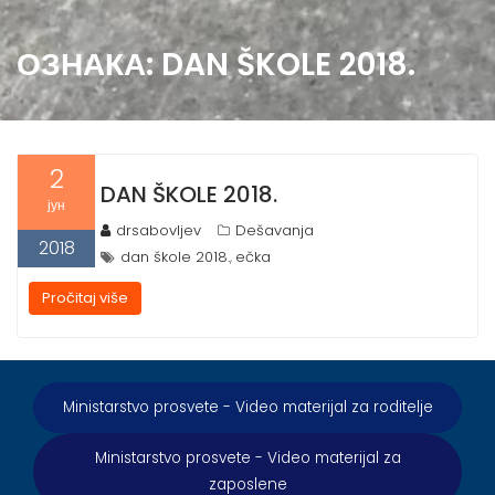
ОЗНАКА:
DAN ŠKOLE 2018.
2
DAN ŠKOLE 2018.
јун
drsabovljev
Dešavanja
2018
dan škole 2018.
ečka
,
Pročitaj više
Ministarstvo prosvete - Video materijal za roditelje
Ministarstvo prosvete - Video materijal za
zaposlene