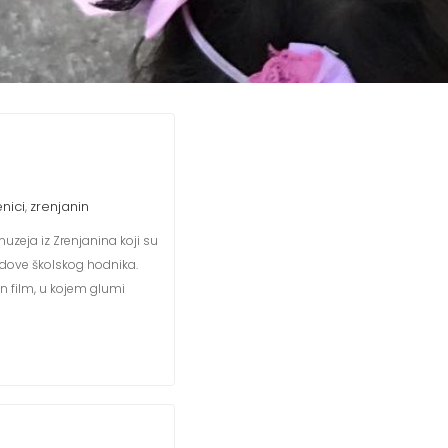
nici
zrenjanin
,
zeja iz Zrenjanina koji su
idove školskog hodnika.
an film, u kojem glumi