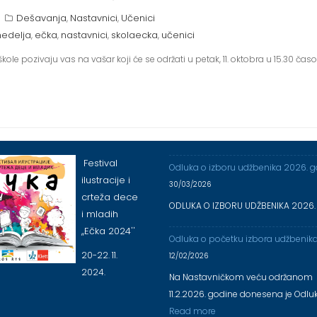
Dešavanja
Nastavnici
Učenici
,
,
edelja
ečka
nastavnici
skolaecka
učenici
,
,
,
,
še škole pozivaju vas na vašar koji će se održati u petak, 11. oktobra u 15.30 čas
Festival
Odluka o izboru udžbenika 2026. 
ilustracije i
30/03/2026
crteža dece
ODLUKA O IZBORU UDŽBENIKA 2026.
i mladih
,,Ečka 2024''
Odluka o početku izbora udžbenik
20-22. 11.
12/02/2026
2024.
Na Nastavničkom veću održanom
11.2.2026. godine donesena je Odlu
Read more