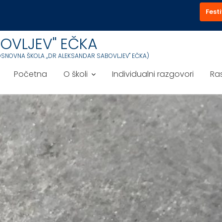
Festi
OVLJEV'' EČKA
OSNOVNA ŠKOLA ,,DR ALEKSANDAR SABOVLJEV'' EČKA)
Početna
O školi
Individualni razgovori
Ra