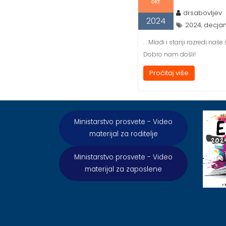
окт
drsabovljev
2024
2024
decjan
,
. . Mlađi i stariji razredi na
Dobro nam došli!
Pročitaj više
Ministarstvo prosvete - Video
materijal za roditelje
Ministarstvo prosvete - Video
materijal za zaposlene