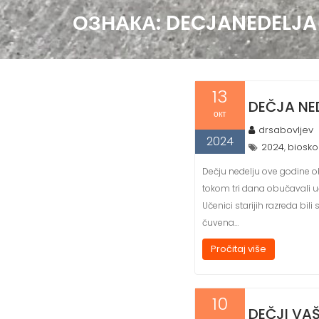
ОЗНАКА:
DECJANEDELJA
13
DEČJA NE
окт
drsabovljev
2024
2024
biosk
,
Dečju nedelju ove godine o
tokom tri dana obučavali u
Učenici starijih razreda bil
čuvena…
Pročitaj više
10
DEČJI VAŠ