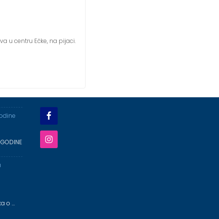
ova u centru Ečke, na pijaci.
godine
 GODINE
a
ka o …