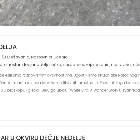
DELJA
Dešavanja
Nastavnici
Učenici
,
,
op
cinestar
decjanedelja
ečka
narodnimuzejzrenjanin
nastavnici
uče
,
,
,
,
,
,
beležili smo raznovrsnim aktivnostima. Ugostili smo stručnjake Narodnog mu
čenike mlađih razreda tehnikama likovnih umetnosti. Rezultati toga krase z
i su u bioskopu i gledali Belu golubicu (White Bird: A Wonder Story), izvanred
AR U OKVIRU DEČJE NEDELJE