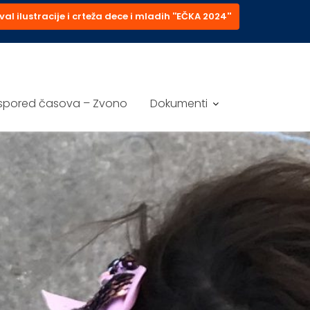
val ilustracije i crteža dece i mladih ''EČKA 2024''
spored časova – Zvono
Dokumenti