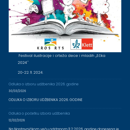
Festival ilustracije i crteža dece i mladih ,,Ečka
2024''
20-22. 11. 2024.
Odluka o izboru udžbenika 2026. godine
30/03/2026
ODLUKA O IZBORU UDŽBENIKA 2026. GODINE
Odluka o početku izbora udžbenika
12/02/2026
Na Nastavničkom veću održanom 11.2.2026. godine donesena je