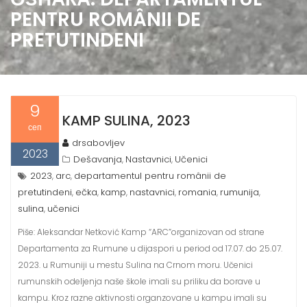
PENTRU ROMÂNII DE
PRETUTINDENI
9
KAMP SULINA, 2023
сеп
drsabovljev
2023
Dešavanja
Nastavnici
Učenici
,
,
2023
arc
departamentul pentru românii de
,
,
pretutindeni
ečka
kamp
nastavnici
romania
rumunija
,
,
,
,
,
,
sulina
učenici
,
Piše: Aleksandar Netković Kamp “ARC”organizovan od strane
Departamenta za Rumune u dijaspori u period od 17.07. do 25.07.
2023. u Rumuniji u mestu Sulina na Crnom moru. Učenici
rumunskih odeljenja naše škole imali su priliku da borave u
kampu. Kroz razne aktivnosti organzovane u kampu imali su