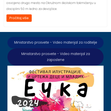
osvojeno drugo mesto na Okružnom školskom takmičenju u
disciplini 50 m leđno za devojčice.
Pročitaj više
Ministarstvo prosvete - Video materijal za roditelje
Ministarstvo prosvete - Video materijal za
zaposlene