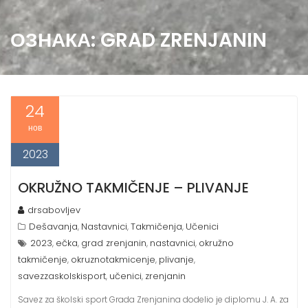
ОЗНАКА:
GRAD ZRENJANIN
24
нов
2023
OKRUŽNO TAKMIČENJE – PLIVANJE
drsabovljev
Dešavanja
Nastavnici
Takmičenja
Učenici
,
,
,
2023
ečka
grad zrenjanin
nastavnici
okružno
,
,
,
,
takmičenje
okruznotakmicenje
plivanje
,
,
,
savezzaskolskisport
učenici
zrenjanin
,
,
Savez za školski sport Grada Zrenjanina dodelio je diplomu J. A. za