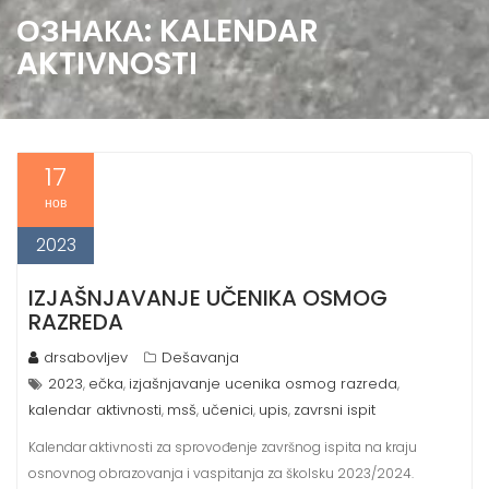
ОЗНАКА:
KALENDAR
AKTIVNOSTI
17
нов
2023
IZJAŠNJAVANJE UČENIKA OSMOG
RAZREDA
drsabovljev
Dešavanja
2023
ečka
izjašnjavanje ucenika osmog razreda
,
,
,
kalendar aktivnosti
msš
učenici
upis
zavrsni ispit
,
,
,
,
Kalendar aktivnosti za sprovođenje završnog ispita na kraju
osnovnog obrazovanja i vaspitanja za školsku 2023/2024.