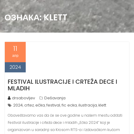
ОЗНАКА:
KLETT
11
апр
2024
FESTIVAL ILUSTRACIJE I CRTEŽA DECE I
MLADIH
drsabovljev
Dešavanja
2024
crtez
ečka
festival
fic ecka
ilustracija
klett
,
,
,
,
,
,
Obaveštavamo vas da će se ove godine u našem mestu održati
Festival ilustracije i crteža dece i mladih ,,Ečka 2024” koji je
organizovan u saradnji sa Krosom RTS-a i Izdavačkom kućom