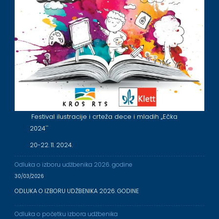
Festival ilustracije i crteža dece i mladih ,,Ečka
2024''
20-22. 11. 2024.
Odluka o izboru udžbenika 2026. godine
30/03/2026
ODLUKA O IZBORU UDŽBENIKA 2026. GODINE
Odluka o početku izbora udžbenika