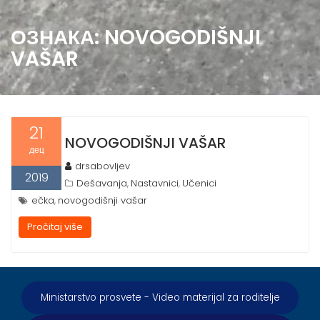
ОЗНАКА:
NOVOGODIŠNJI
VAŠAR
21
NOVOGODIŠNJI VAŠAR
дец
drsabovljev
2019
Dešavanja
Nastavnici
Učenici
,
,
ečka
novogodišnji vašar
,
Pročitaj više
Ministarstvo prosvete - Video materijal za roditelje