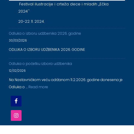
Festival ilustracije i crteža dece i mladih ,,Ečka
2024''
20-22. 11. 2024.
Odluka o izboru udžbenika 2026. godine
30/03/2026
ODLUKA O IZBORU UDŽBENIKA 2026. GODINE
Odluka o početku izbora udžbenika
12/02/2026
Na Nastavničkom veću održanom 11.2.2026. godine donesena je
Odluka o …
Read more