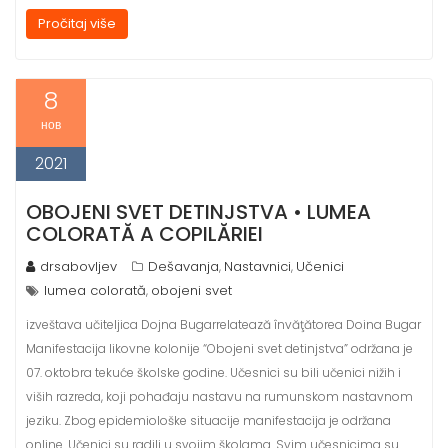
Pročitaj više
8
нов
2021
OBOJENI SVET DETINJSTVA • LUMEA
COLORATĂ A COPILĂRIEI
drsabovljev
Dešavanja
Nastavnici
Učenici
,
,
lumea colorată
obojeni svet
,
izveštava učiteljica Dojna Bugarrelatează învăţătorea Doina Bugar
Manifestacija likovne kolonije “Obojeni svet detinjstva” održana je
07. oktobra tekuće školske godine. Učesnici su bili učenici nižih i
viših razreda, koji pohađaju nastavu na rumunskom nastavnom
jeziku. Zbog epidemiološke situacije manifestacija je održana
online. Učenici su radili u svojim školama. Svim učesnicima su