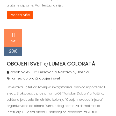
uručene diplome. Manifestacija nije…
Pročitaj više
11
окт
2018
OBOJENI SVET Ღ LUMEA COLORATĂ
drsabovljev
Dešavanja
Nastavnici
Učenici
,
,
lumea colorată
obojeni svet
,
izveštava učiteljica Lavinjika învățătoarea Lavinica raportează U
sredu, 3. oktobra, u prostorijama OŠ “Koriolan Doban” u Kuštilju,
održana je deseta Umetnička kolonija “Obojeni svet detinjstva”
organizovana od strane Rumunskog centra za demokratske
institucije i ljudska prava, u saradnji sa Zavodom za kulturu