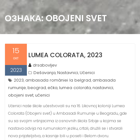
ОЗНАКА:
OBOJENI SVET
15
LUMEA COLORATA, 2023
окт
drsabovljev
2023
Dešavanja
Nastavnici
Učenici
,
,
2023
ambasada româniei la belgrad
ambasada
,
,
rumunije
beograd
ečka
lumea colorata
nastavnici
,
,
,
,
,
obojeni svet
učenici
,
Učenici naše škole učestvovali su na 16. Likovnoj koloniji Lumea
Colorata (Obojeni svet) u Ambasadi Rumunije u Beogradu, gde
su sa svojim vršnjacima iz osnovnih škola Srbije u kojima se
nastava odvija na rumunskom jeziku, crtali, družili se i stvarali
nova prijateljstva, a kasnije bili u poseti i Belom dvoru.