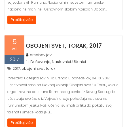
vojvođanskih Rumuna, Nacionalnim savetom rumunske
nacionalne manjine i Osnovnom školom “Koriolan Doban…
Pročitaj više
5
OBOJENI SVET, TORAK, 2017
окт
drsabovljev
2017
Dešavanja
Nastavnici
Učenici
,
,
2017
obojeni svet
torak
,
,
izveštava učiteljica Lavinjika Brenda U ponedeljak, 04. 10. 2017.
učestvovali smo na likovnoj koloniji “Obojeni svet ” u Torku, koja je
organizovana od strane Rumunskog centra iz Novog Sada, gde
učestvuju sve škole iz Vojvodine koje pohađaju nastavu na
rumunskom jeziku. Naši učenici su imali priliku da pokažu svoj
talenat i umeće kada je u…
Pročitaj više