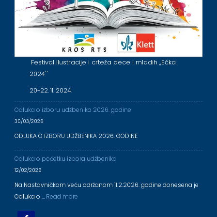
Festival ilustracije i crteža dece i mladih ,,Ečka
2024''
20-22. 11. 2024.
Odluka o izboru udžbenika 2026. godine
30/03/2026
ODLUKA O IZBORU UDŽBENIKA 2026. GODINE
Odluka o početku izbora udžbenika
12/02/2026
Na Nastavničkom veću održanom 11.2.2026. godine donesena je
Odluka o …
Read more