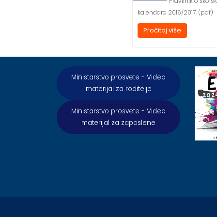
Pravilnik o škols
kalendara 2016/2017. (pdf)
Pročitaj više
Ministarstvo prosvete - Video
materijal za roditelje
Ministarstvo prosvete - Video
materijal za zaposlene