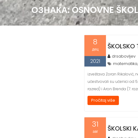
ОЗНАКА:
OSNOVNE ŠKOL
8
ŠKOLSKO 
дец
drsabovljev
2021
matematika
izveštava Zoran Rikalović,
učestvovali su učenici od 5. 
razred) i Aron Brenda (7. raz
Pročitaj više
31
ŠKOLSKI K
авг