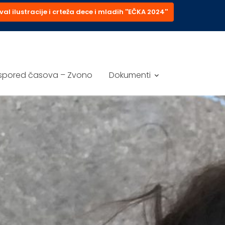
val ilustracije i crteža dece i mladih ''EČKA 2024''
spored časova – Zvono
Dokumenti