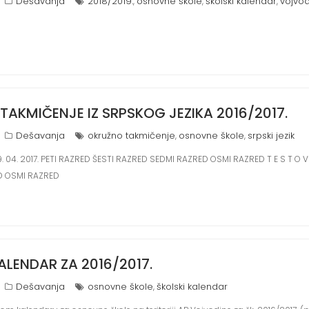
Dešavanja
2018/2019.
osnovne škole
školski kalendar
vojvo
,
,
,
AKMIČENJE IZ SRPSKOG JEZIKA 2016/2017.
Dešavanja
okružno takmičenje
osnovne škole
srpski jezik
,
,
 09. 04. 2017. PETI RAZRED ŠESTI RAZRED SEDMI RAZRED OSMI RAZRED T E S T O V 
D OSMI RAZRED
ALENDAR ZA 2016/2017.
Dešavanja
osnovne škole
školski kalendar
,