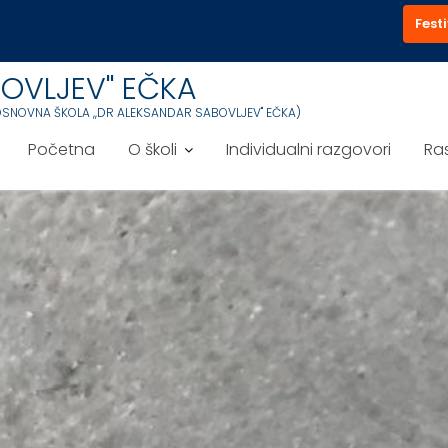
Festi
OVLJEV'' EČKA
OSNOVNA ŠKOLA ,,DR ALEKSANDAR SABOVLJEV'' EČKA)
Početna
O školi
Individualni razgovori
Ra