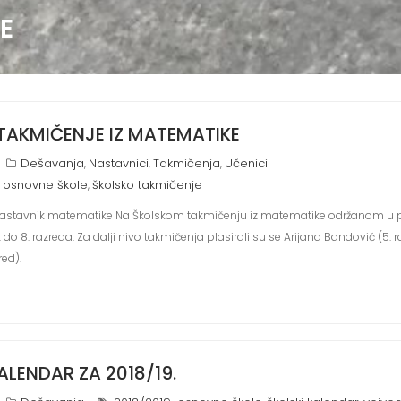
E
TAKMIČENJE IZ MATEMATIKE
Dešavanja
Nastavnici
Takmičenja
Učenici
,
,
,
osnovne škole
školsko takmičenje
,
,
 nastavnik matematike Na Školskom takmičenju iz matematike održanom u p
do 8. razreda. Za dalji nivo takmičenja plasirali su se Arijana Bandović (5. ra
red).
ALENDAR ZA 2018/19.