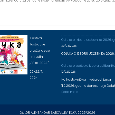
kom kalendaru za osnovne škole na teritoriji AP Vojvodine za šk. 2016/2017. (
Festival
Odluka o izboru udžbenika 2026. 
ilustracije i
30/03/2026
crteža dece
ODLUKA O IZBORU UDŽBENIKA 2026.
i mladih
,,Ečka 2024''
Odluka o početku izbora udžbenik
20-22. 11.
12/02/2026
2024.
Na Nastavničkom veću održanom
11.2.2026. godine donesena je Odlu
Read more
OŠ ,,DR ALEKSANDAR SABOVLJEV'' EČKA 2025/2026