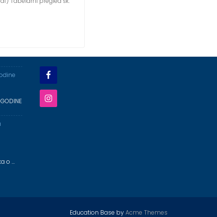
pdf) Tabelarni pregled šk.
godine
 GODINE
a
ka o …
Education Base by
Acme Themes